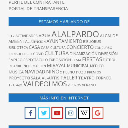
PERFIL DEL CONTRATANTE
PORTAL DE TRANSPARENCIA
ESTAMOS HABLANDO DE
ALALPARDO
AGUA
ALCALDE
ACTIVIDADES
012
AYUNTAMIENTO
AMBIENTAL
BIBLIOBUS
ATENCIÓN
CONCIERTO
CASA
BIBLIOTECA
CASA CULTURA
CONCURSO
CULTURA
DINAMIZACIÓN
DIVERSIÓN
COVID
CONSULTORIO
FIESTAS
EXPOSICIÓN
FUTBOL
EMPLEO
ESPECTÁCULO
FIESTA
MIRAVAL
MUNICIPAL
MÉDICO
INFANTIL
INFORMACIÓN
NIÑOS
NAVIDAD
MÚSICA
PLENO
POZO
PREMIOS
TALLER
TEATRO
PROYECTO
SALA AL-ARTIS
TORNEO
VALDEOLMOS
VERANO
TRABAJO
VECINOS
MÁS INFO EN INTERNET