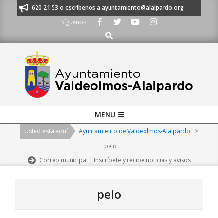
Skip
s al 91 620 21 53 o escríbenos a ayuntamiento@alalpardo.org
TE ESCU
to
Síguenos
content
Buscar
Primary
MENU
Navigation
Usted está aquí
Ayuntamiento de Valdeolmos-Alalpardo
>
Menu
pelo
Correo municipal | Inscríbete y recibe noticias y avisos
pelo