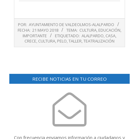
2018-
POR:
AYUNTAMIENTO DE VALDEOLMOS-ALALPARDO
05-
FECHA:
21 MAYO 2018
TEMA:
CULTURA
,
EDUCACIÓN
,
21
IMPORTANTE
ETIQUETADO:
ALALPARDO
,
CASA
,
CRECE
,
CULTURA
,
PELO
,
TALLER
,
TEATRALIZACIÓN
RECIBE NOTICIAS EN TU CORREO
Con frecuencia enviamos información a ciudadanos y