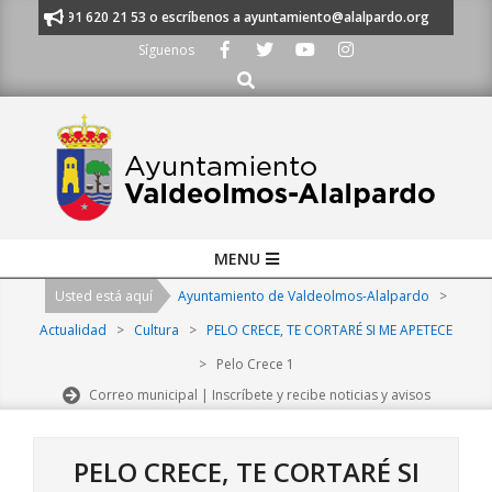
Skip
manos al 91 620 21 53 o escríbenos a ayuntamiento@alalpardo.org
TE E
to
Síguenos
content
Buscar
Primary
MENU
Navigation
Usted está aquí
Ayuntamiento de Valdeolmos-Alalpardo
>
Menu
Actualidad
>
Cultura
>
PELO CRECE, TE CORTARÉ SI ME APETECE
>
Pelo Crece 1
Correo municipal | Inscríbete y recibe noticias y avisos
PELO CRECE, TE CORTARÉ SI