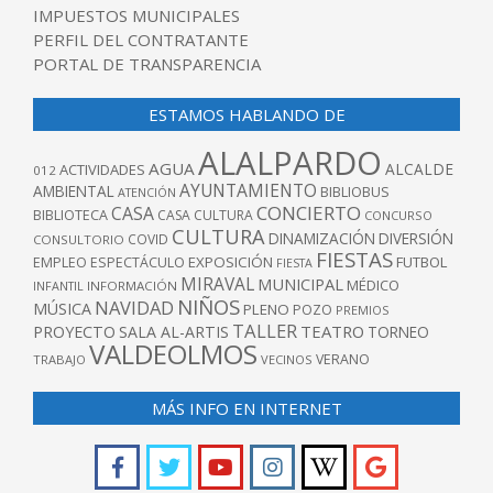
IMPUESTOS MUNICIPALES
PERFIL DEL CONTRATANTE
PORTAL DE TRANSPARENCIA
ESTAMOS HABLANDO DE
ALALPARDO
AGUA
ALCALDE
ACTIVIDADES
012
AYUNTAMIENTO
AMBIENTAL
BIBLIOBUS
ATENCIÓN
CONCIERTO
CASA
BIBLIOTECA
CASA CULTURA
CONCURSO
CULTURA
DINAMIZACIÓN
DIVERSIÓN
COVID
CONSULTORIO
FIESTAS
EXPOSICIÓN
FUTBOL
EMPLEO
ESPECTÁCULO
FIESTA
MIRAVAL
MUNICIPAL
MÉDICO
INFANTIL
INFORMACIÓN
NIÑOS
NAVIDAD
MÚSICA
PLENO
POZO
PREMIOS
TALLER
TEATRO
PROYECTO
SALA AL-ARTIS
TORNEO
VALDEOLMOS
VERANO
TRABAJO
VECINOS
MÁS INFO EN INTERNET