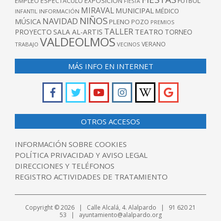
EXPOSICIÓN
FUTBOL
EMPLEO
ESPECTÁCULO
FIESTA
MIRAVAL
MUNICIPAL
MÉDICO
INFANTIL
INFORMACIÓN
NIÑOS
NAVIDAD
MÚSICA
PLENO
POZO
PREMIOS
TALLER
TEATRO
PROYECTO
SALA AL-ARTIS
TORNEO
VALDEOLMOS
VERANO
TRABAJO
VECINOS
MÁS INFO EN INTERNET
OTROS ACCESOS
INFORMACIÓN SOBRE COOKIES
POLÍTICA PRIVACIDAD Y AVISO LEGAL
DIRECCIONES Y TELÉFONOS
REGISTRO ACTIVIDADES DE TRATAMIENTO
Copyright © 2026 | Calle Alcalá, 4. Alalpardo | 91 620 21
53 | ayuntamiento@alalpardo.org