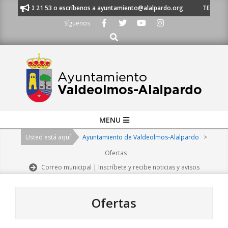
Skip
 91 620 21 53 o escríbenos a ayuntamiento@alalpardo.org
TE ESCUCHAM
to
Síguenos
content
Buscar
Primary
MENU
Navigation
Usted está aquí
Ayuntamiento de Valdeolmos-Alalpardo
>
Menu
Ofertas
Correo municipal | Inscríbete y recibe noticias y avisos
Ofertas