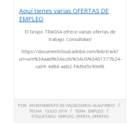
Aquí tienes varias OFERTAS DE
EMPLEO
El Grupo TRAGSA ofrece varias ofertas de
trabajo. Consúltalas!
https://documentcloud.adobe.com/link/track?
uri=urn%3Aaaid%3Ascds%3AUS%3A01377b24-
ca09-4d8d-aeb2-f4d9d5c90ef6
2019-
POR:
AYUNTAMIENTO DE VALDEOLMOS-ALALPARDO
07-
FECHA:
7 JULIO 2019
TEMA:
EMPLEO
07
ETIQUETADO:
EMPLEO
,
OFERTA
,
OFERTAS