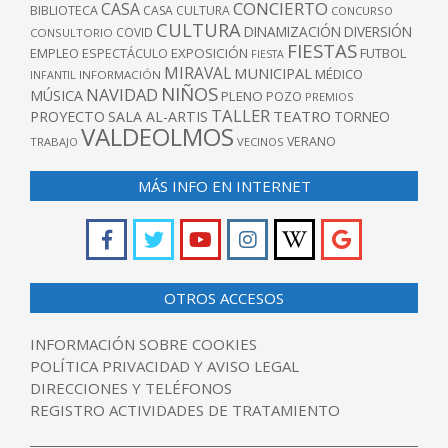
CONCIERTO
CASA
BIBLIOTECA
CASA CULTURA
CONCURSO
CULTURA
DINAMIZACIÓN
DIVERSIÓN
COVID
CONSULTORIO
FIESTAS
EXPOSICIÓN
FUTBOL
EMPLEO
ESPECTÁCULO
FIESTA
MIRAVAL
MUNICIPAL
MÉDICO
INFANTIL
INFORMACIÓN
NIÑOS
NAVIDAD
MÚSICA
PLENO
POZO
PREMIOS
TALLER
TEATRO
PROYECTO
SALA AL-ARTIS
TORNEO
VALDEOLMOS
VERANO
TRABAJO
VECINOS
MÁS INFO EN INTERNET
OTROS ACCESOS
INFORMACIÓN SOBRE COOKIES
POLÍTICA PRIVACIDAD Y AVISO LEGAL
DIRECCIONES Y TELÉFONOS
REGISTRO ACTIVIDADES DE TRATAMIENTO