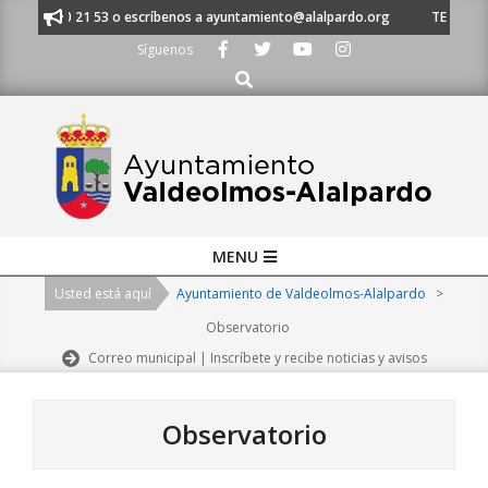
Skip
l 91 620 21 53 o escríbenos a ayuntamiento@alalpardo.org
TE ESCUCHA
to
Síguenos
content
Buscar
Primary
MENU
Navigation
Usted está aquí
Ayuntamiento de Valdeolmos-Alalpardo
>
Menu
Observatorio
Correo municipal | Inscríbete y recibe noticias y avisos
Observatorio