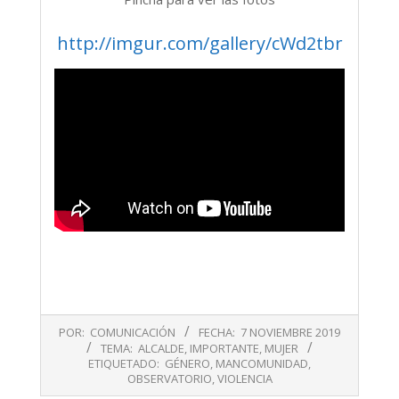
http://imgur.com/gallery/cWd2tbr
2019-
POR:
COMUNICACIÓN
FECHA:
7 NOVIEMBRE 2019
11-
TEMA:
ALCALDE
,
IMPORTANTE
,
MUJER
07
ETIQUETADO:
GÉNERO
,
MANCOMUNIDAD
,
OBSERVATORIO
,
VIOLENCIA