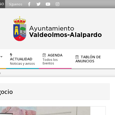
HAMOS - Llámanos al 91 620 21 53 o escríbenos a ayuntamiento@alalpardo.or
Síguenos
AGENDA
TABLÓN DE
ACTUALIDAD
Todos los
ANUNCIOS
Eventos
Noticias y avisos
o
ocio