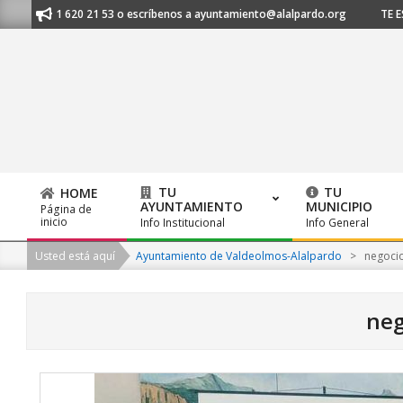
Skip
 al 91 620 21 53 o escríbenos a ayuntamiento@alalpardo.org
TE ESCUC
to
content
TU
TU
HOME
AYUNTAMIENTO
MUNICIPIO
Página de
Primary
inicio
Info Institucional
Info General
Navigation
Usted está aquí
Ayuntamiento de Valdeolmos-Alalpardo
>
negoci
Menu
neg