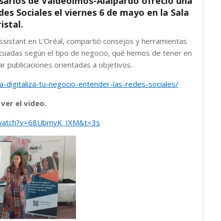
arios de Valdeolmos-Alalpardo ofreció una
es Sociales el viernes 6 de mayo en la Sala
istal.
istant en L’Oréal, compartió consejos y herramientas
adecuadas según el tipo de negocio, qué hemos de tener en
ar publicaciones orientadas a objetivos.
-digitaliza-tu-negocio-entender-las-redes-sociales/
 ver el video.
/watch?v=68UbmyK_IXM&t=3s