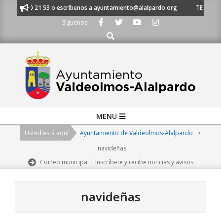
Skip
91 620 21 53 o escríbenos a ayuntamiento@alalpardo.org
TE ESCUCHAMO
to
Síguenos
content
Buscar
Primary
MENU
Navigation
Usted está aquí
Ayuntamiento de Valdeolmos-Alalpardo
>
Menu
navideñas
Correo municipal | Inscríbete y recibe noticias y avisos
navideñas