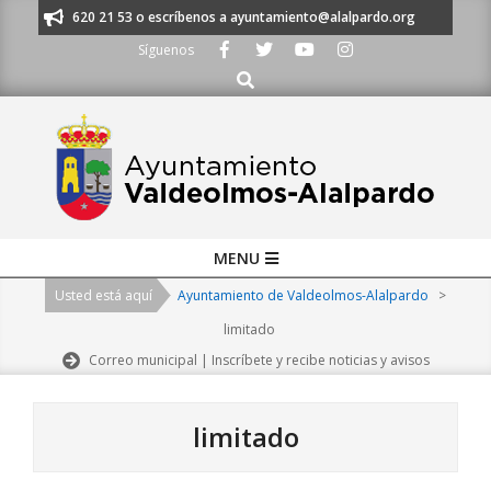
Skip
s al 91 620 21 53 o escríbenos a ayuntamiento@alalpardo.org
TE ESCU
to
Síguenos
content
Buscar
Primary
MENU
Navigation
Usted está aquí
Ayuntamiento de Valdeolmos-Alalpardo
>
Menu
limitado
Correo municipal | Inscríbete y recibe noticias y avisos
limitado