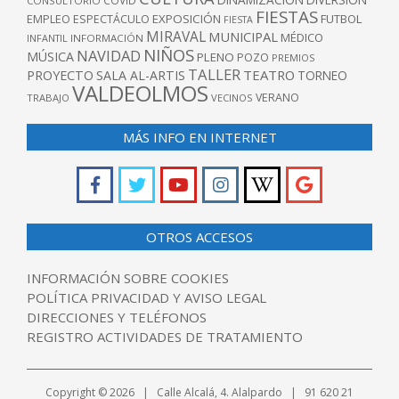
COVID
CONSULTORIO
FIESTAS
EXPOSICIÓN
FUTBOL
EMPLEO
ESPECTÁCULO
FIESTA
MIRAVAL
MUNICIPAL
MÉDICO
INFANTIL
INFORMACIÓN
NIÑOS
NAVIDAD
MÚSICA
PLENO
POZO
PREMIOS
TALLER
TEATRO
PROYECTO
SALA AL-ARTIS
TORNEO
VALDEOLMOS
VERANO
TRABAJO
VECINOS
MÁS INFO EN INTERNET
OTROS ACCESOS
INFORMACIÓN SOBRE COOKIES
POLÍTICA PRIVACIDAD Y AVISO LEGAL
DIRECCIONES Y TELÉFONOS
REGISTRO ACTIVIDADES DE TRATAMIENTO
Copyright © 2026 | Calle Alcalá, 4. Alalpardo | 91 620 21