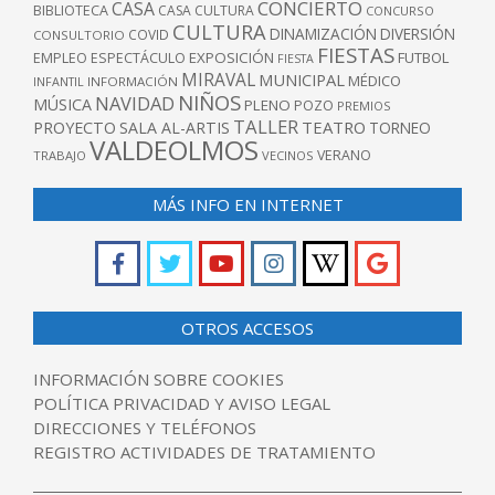
CONCIERTO
CASA
BIBLIOTECA
CASA CULTURA
CONCURSO
CULTURA
DINAMIZACIÓN
DIVERSIÓN
COVID
CONSULTORIO
FIESTAS
EXPOSICIÓN
FUTBOL
EMPLEO
ESPECTÁCULO
FIESTA
MIRAVAL
MUNICIPAL
MÉDICO
INFANTIL
INFORMACIÓN
NIÑOS
NAVIDAD
MÚSICA
PLENO
POZO
PREMIOS
TALLER
TEATRO
PROYECTO
SALA AL-ARTIS
TORNEO
VALDEOLMOS
VERANO
TRABAJO
VECINOS
MÁS INFO EN INTERNET
OTROS ACCESOS
INFORMACIÓN SOBRE COOKIES
POLÍTICA PRIVACIDAD Y AVISO LEGAL
DIRECCIONES Y TELÉFONOS
REGISTRO ACTIVIDADES DE TRATAMIENTO