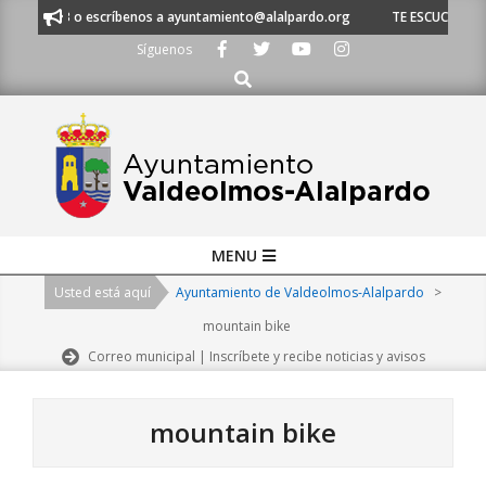
Skip
 53 o escríbenos a ayuntamiento@alalpardo.org
TE ESCUCHAMOS - Lláma
to
Síguenos
content
Buscar
Primary
MENU
Navigation
Usted está aquí
Ayuntamiento de Valdeolmos-Alalpardo
>
Menu
mountain bike
Correo municipal | Inscríbete y recibe noticias y avisos
mountain bike