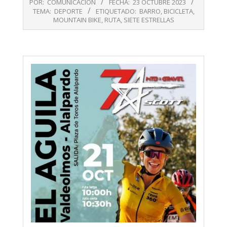
POR:
COMUNICACIÓN
FECHA:
23 OCTUBRE 2023
10-
TEMA:
DEPORTE
ETIQUETADO:
BARRO
,
BICICLETA
,
23
MOUNTAIN BIKE
,
RUTA
,
SIETE ESTRELLAS