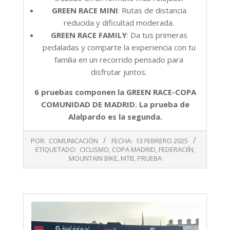
GREEN RACE MINI
: Rutas de distancia
reducida y dificultad moderada.
GREEN RACE FAMILY
: Da tus primeras
pedaladas y comparte la experiencia con tu
familia en un recorrido pensado para
disfrutar juntos.
6 pruebas componen la GREEN RACE-COPA
COMUNIDAD DE MADRID. La prueba de
Alalpardo es la segunda.
2025-
POR:
COMUNICACIÓN
FECHA:
13 FEBRERO 2025
02-
ETIQUETADO:
CICLISMO
,
COPA MADRID
,
FEDERACIÍN
,
13
MOUNTAIN BIKE
,
MTB
,
PRUEBA