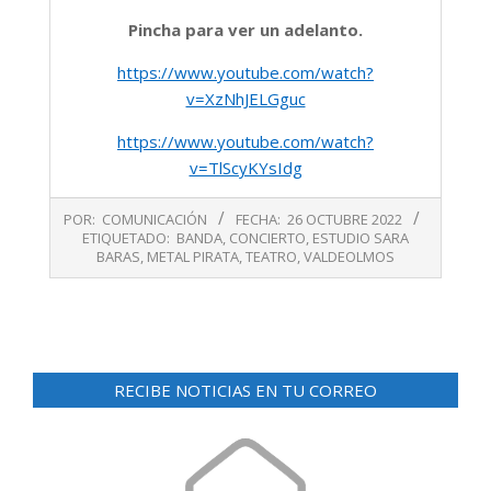
Pincha para ver un adelanto.
https://www.youtube.com/watch?
v=XzNhJELGguc
https://www.youtube.com/watch?
v=TlScyKYsIdg
2022-
POR:
COMUNICACIÓN
FECHA:
26 OCTUBRE 2022
10-
ETIQUETADO:
BANDA
,
CONCIERTO
,
ESTUDIO SARA
26
BARAS
,
METAL PIRATA
,
TEATRO
,
VALDEOLMOS
RECIBE NOTICIAS EN TU CORREO