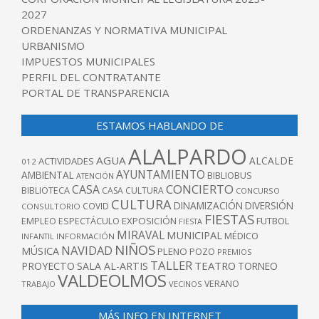
2027
ORDENANZAS Y NORMATIVA MUNICIPAL
URBANISMO
IMPUESTOS MUNICIPALES
PERFIL DEL CONTRATANTE
PORTAL DE TRANSPARENCIA
ESTAMOS HABLANDO DE
ALALPARDO
AGUA
ALCALDE
ACTIVIDADES
012
AYUNTAMIENTO
AMBIENTAL
BIBLIOBUS
ATENCIÓN
CONCIERTO
CASA
BIBLIOTECA
CASA CULTURA
CONCURSO
CULTURA
DINAMIZACIÓN
DIVERSIÓN
COVID
CONSULTORIO
FIESTAS
EXPOSICIÓN
FUTBOL
EMPLEO
ESPECTÁCULO
FIESTA
MIRAVAL
MUNICIPAL
MÉDICO
INFANTIL
INFORMACIÓN
NIÑOS
NAVIDAD
MÚSICA
PLENO
POZO
PREMIOS
TALLER
TEATRO
PROYECTO
SALA AL-ARTIS
TORNEO
VALDEOLMOS
VERANO
TRABAJO
VECINOS
MÁS INFO EN INTERNET