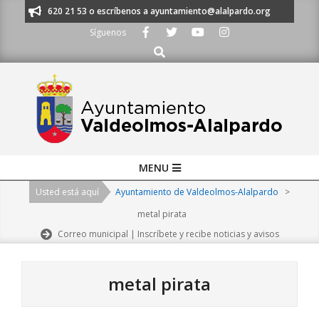
Skip
os al 91 620 21 53 o escríbenos a ayuntamiento@alalpardo.org
TE ESCU
to
Síguenos
content
Buscar
Primary
MENU
Navigation
Usted está aquí
Ayuntamiento de Valdeolmos-Alalpardo
>
Menu
metal pirata
Correo municipal | Inscríbete y recibe noticias y avisos
metal pirata