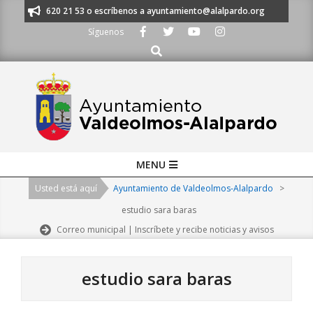
Skip
s al 91 620 21 53 o escríbenos a ayuntamiento@alalpardo.org
TE ESCU
to
Síguenos
content
Buscar
Primary
MENU
Navigation
Usted está aquí
Ayuntamiento de Valdeolmos-Alalpardo
>
Menu
estudio sara baras
Correo municipal | Inscríbete y recibe noticias y avisos
estudio sara baras