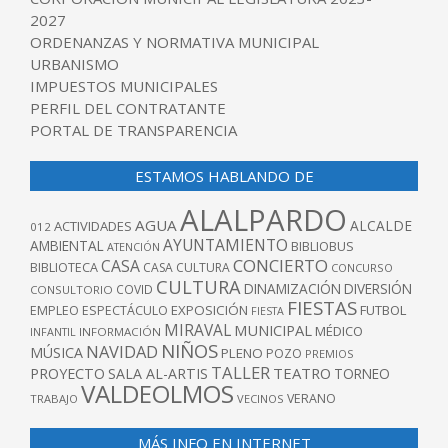
2027
ORDENANZAS Y NORMATIVA MUNICIPAL
URBANISMO
IMPUESTOS MUNICIPALES
PERFIL DEL CONTRATANTE
PORTAL DE TRANSPARENCIA
ESTAMOS HABLANDO DE
ALALPARDO
AGUA
ALCALDE
ACTIVIDADES
012
AYUNTAMIENTO
AMBIENTAL
BIBLIOBUS
ATENCIÓN
CONCIERTO
CASA
BIBLIOTECA
CASA CULTURA
CONCURSO
CULTURA
DINAMIZACIÓN
DIVERSIÓN
COVID
CONSULTORIO
FIESTAS
EXPOSICIÓN
FUTBOL
EMPLEO
ESPECTÁCULO
FIESTA
MIRAVAL
MUNICIPAL
MÉDICO
INFANTIL
INFORMACIÓN
NIÑOS
NAVIDAD
MÚSICA
PLENO
POZO
PREMIOS
TALLER
TEATRO
PROYECTO
SALA AL-ARTIS
TORNEO
VALDEOLMOS
VERANO
TRABAJO
VECINOS
MÁS INFO EN INTERNET