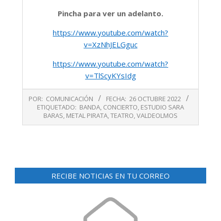
Pincha para ver un adelanto.
https://www.youtube.com/watch?
v=XzNhJELGguc
https://www.youtube.com/watch?
v=TlScyKYsIdg
2022-
POR:
COMUNICACIÓN
FECHA:
26 OCTUBRE 2022
10-
ETIQUETADO:
BANDA
,
CONCIERTO
,
ESTUDIO SARA
26
BARAS
,
METAL PIRATA
,
TEATRO
,
VALDEOLMOS
RECIBE NOTICIAS EN TU CORREO