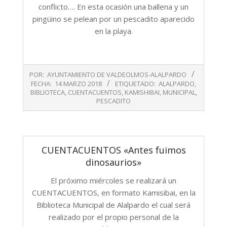
conflicto…. En esta ocasión una ballena y un
pingüino se pelean por un pescadito aparecido
en la playa.
2018-
POR:
AYUNTAMIENTO DE VALDEOLMOS-ALALPARDO
03-
FECHA:
14 MARZO 2018
ETIQUETADO:
ALALPARDO
,
14
BIBLIOTECA
,
CUENTACUENTOS
,
KAMISHIBAI
,
MUNICIPAL
,
PESCADITO
CUENTACUENTOS «Antes fuimos
dinosaurios»
El próximo miércoles se realizará un
CUENTACUENTOS, en formato Kamisibai, en la
Biblioteca Municipal de Alalpardo el cual será
realizado por el propio personal de la