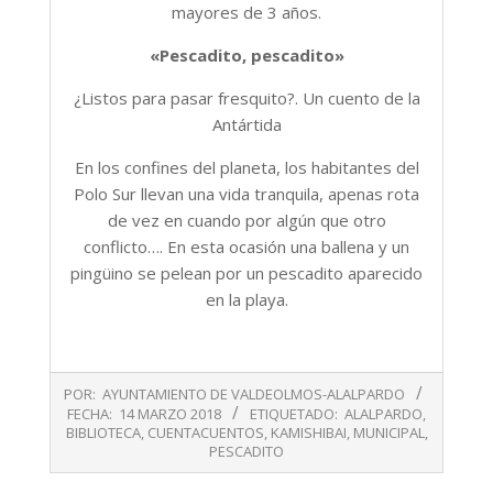
mayores de 3 años.
«Pescadito, pescadito»
¿Listos para pasar fresquito?. Un cuento de la
Antártida
En los confines del planeta, los habitantes del
Polo Sur llevan una vida tranquila, apenas rota
de vez en cuando por algún que otro
conflicto…. En esta ocasión una ballena y un
pingüino se pelean por un pescadito aparecido
en la playa.
2018-
POR:
AYUNTAMIENTO DE VALDEOLMOS-ALALPARDO
03-
FECHA:
14 MARZO 2018
ETIQUETADO:
ALALPARDO
,
14
BIBLIOTECA
,
CUENTACUENTOS
,
KAMISHIBAI
,
MUNICIPAL
,
PESCADITO