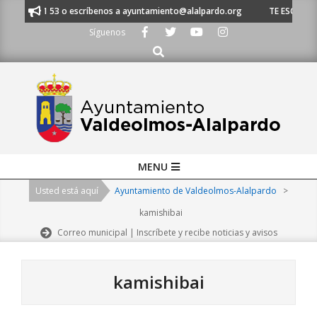
Skip
20 21 53 o escríbenos a ayuntamiento@alalpardo.org
TE ESCUCHAMOS - L
to
Síguenos
content
Buscar
Primary
MENU
Navigation
Usted está aquí
Ayuntamiento de Valdeolmos-Alalpardo
>
Menu
kamishibai
Correo municipal | Inscríbete y recibe noticias y avisos
kamishibai