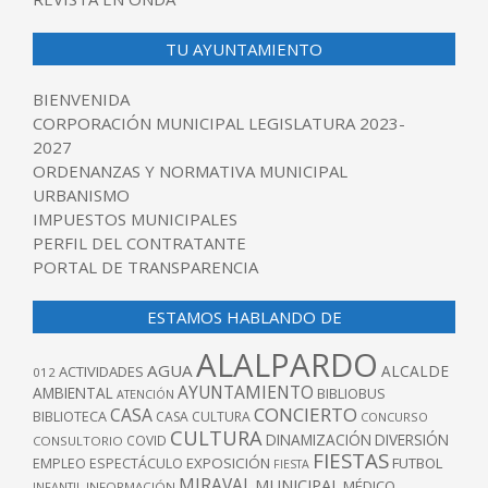
TU AYUNTAMIENTO
BIENVENIDA
CORPORACIÓN MUNICIPAL LEGISLATURA 2023-
2027
ORDENANZAS Y NORMATIVA MUNICIPAL
URBANISMO
IMPUESTOS MUNICIPALES
PERFIL DEL CONTRATANTE
PORTAL DE TRANSPARENCIA
ESTAMOS HABLANDO DE
ALALPARDO
AGUA
ALCALDE
ACTIVIDADES
012
AYUNTAMIENTO
AMBIENTAL
BIBLIOBUS
ATENCIÓN
CONCIERTO
CASA
BIBLIOTECA
CASA CULTURA
CONCURSO
CULTURA
DINAMIZACIÓN
DIVERSIÓN
COVID
CONSULTORIO
FIESTAS
EXPOSICIÓN
FUTBOL
EMPLEO
ESPECTÁCULO
FIESTA
MIRAVAL
MUNICIPAL
MÉDICO
INFANTIL
INFORMACIÓN