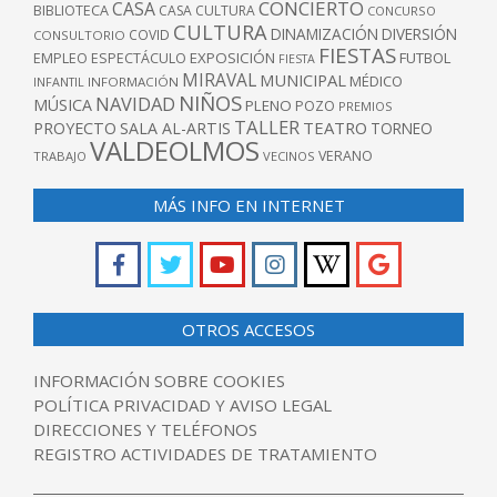
CONCIERTO
CASA
BIBLIOTECA
CASA CULTURA
CONCURSO
CULTURA
DINAMIZACIÓN
DIVERSIÓN
COVID
CONSULTORIO
FIESTAS
EXPOSICIÓN
FUTBOL
EMPLEO
ESPECTÁCULO
FIESTA
MIRAVAL
MUNICIPAL
MÉDICO
INFANTIL
INFORMACIÓN
NIÑOS
NAVIDAD
MÚSICA
PLENO
POZO
PREMIOS
TALLER
TEATRO
PROYECTO
SALA AL-ARTIS
TORNEO
VALDEOLMOS
VERANO
TRABAJO
VECINOS
MÁS INFO EN INTERNET
OTROS ACCESOS
INFORMACIÓN SOBRE COOKIES
POLÍTICA PRIVACIDAD Y AVISO LEGAL
DIRECCIONES Y TELÉFONOS
REGISTRO ACTIVIDADES DE TRATAMIENTO