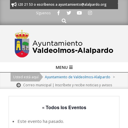
Skip
s al 91 620 21 53 o escríbenos a ayuntamiento@alalpardo.org
TE ESCUC
to
Síguenos
content
Buscar
Primary
MENU
Navigation
Usted está aquí
Ayuntamiento de Valdeolmos-Alalpardo
>
Menu
Correo municipal | Inscríbete y recibe noticias y avisos
« Todos los Eventos
Este evento ha pasado.