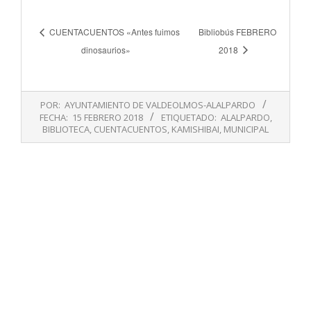
CUENTACUENTOS «Antes fuimos
Bibliobús FEBRERO
dinosaurios»
2018
2018-
POR:
AYUNTAMIENTO DE VALDEOLMOS-ALALPARDO
02-
FECHA:
15 FEBRERO 2018
ETIQUETADO:
ALALPARDO
,
15
BIBLIOTECA
,
CUENTACUENTOS
,
KAMISHIBAI
,
MUNICIPAL