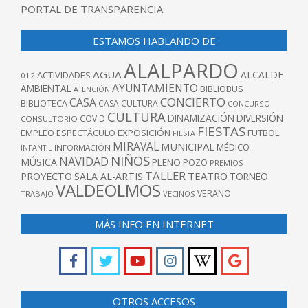
PORTAL DE TRANSPARENCIA
ESTAMOS HABLANDO DE
ALALPARDO
AGUA
ALCALDE
ACTIVIDADES
012
AYUNTAMIENTO
AMBIENTAL
BIBLIOBUS
ATENCIÓN
CONCIERTO
CASA
BIBLIOTECA
CASA CULTURA
CONCURSO
CULTURA
DINAMIZACIÓN
DIVERSIÓN
COVID
CONSULTORIO
FIESTAS
EXPOSICIÓN
FUTBOL
EMPLEO
ESPECTÁCULO
FIESTA
MIRAVAL
MUNICIPAL
MÉDICO
INFANTIL
INFORMACIÓN
NIÑOS
NAVIDAD
MÚSICA
PLENO
POZO
PREMIOS
TALLER
TEATRO
PROYECTO
SALA AL-ARTIS
TORNEO
VALDEOLMOS
VERANO
TRABAJO
VECINOS
MÁS INFO EN INTERNET
OTROS ACCESOS