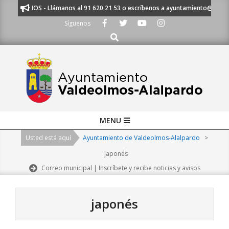
Skip
UCHAMOS - Llámanos al 91 620 21 53 o escríbenos a ayuntamiento@alalpardo
to
Síguenos
content
Buscar
Primary
MENU
Navigation
Usted está aquí
Ayuntamiento de Valdeolmos-Alalpardo
>
Menu
japonés
Correo municipal | Inscríbete y recibe noticias y avisos
japonés