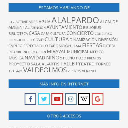
ESTAMOS HABLANDO DE
ALALPARDO
AGUA
ALCALDE
ACTIVIDADES
012
AYUNTAMIENTO
AMBIENTAL
BIBLIOBUS
ATENCIÓN
CONCIERTO
CASA
BIBLIOTECA
CASA CULTURA
CONCURSO
CULTURA
DINAMIZACIÓN
DIVERSIÓN
COVID
CONSULTORIO
FIESTAS
EXPOSICIÓN
FUTBOL
EMPLEO
ESPECTÁCULO
FIESTA
MIRAVAL
MUNICIPAL
MÉDICO
INFANTIL
INFORMACIÓN
NIÑOS
NAVIDAD
MÚSICA
PLENO
POZO
PREMIOS
TALLER
TEATRO
PROYECTO
SALA AL-ARTIS
TORNEO
VALDEOLMOS
VERANO
TRABAJO
VECINOS
MÁS INFO EN INTERNET
OTROS ACCESOS