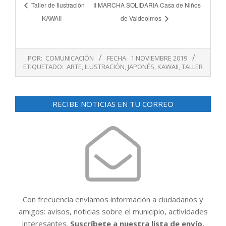
Taller de Ilustración
II MARCHA SOLIDARIA Casa de Niños
KAWAII
de Valdeolmos
2019-
POR:
COMUNICACIÓN
FECHA:
1 NOVIEMBRE 2019
11-
ETIQUETADO:
ARTE
,
ILUSTRACIÓN
,
JAPONÉS
,
KAWAII
,
TALLER
01
RECIBE NOTICIAS EN TU CORREO
Con frecuencia enviamos información a ciudadanos y
amigos: avisos, noticias sobre el municipio, actividades
interesantes.
Suscríbete a nuestra lista de envío.