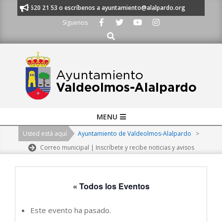
Skip
 al 91 620 21 53 o escríbenos a ayuntamiento@alalpardo.org
TE ESCUC
to
Síguenos
content
Buscar
Primary
MENU
Navigation
Usted está aquí
Ayuntamiento de Valdeolmos-Alalpardo
>
Menu
Correo municipal | Inscríbete y recibe noticias y avisos
« Todos los Eventos
Este evento ha pasado.