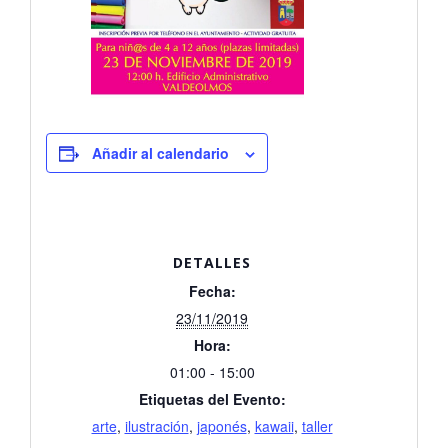
Añadir al calendario
DETALLES
Fecha:
23/11/2019
Hora:
01:00 - 15:00
Etiquetas del Evento:
arte
,
ilustración
,
japonés
,
kawaii
,
taller