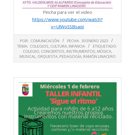
Pincha para ver el video
https://www.youtube.com/watch?
v=UlWoSSBsaqI
2023-
POR:
COMUNICACIÓN
FECHA:
30 ENERO 2023
01-
TEMA:
COLEGIOS
,
CULTURA
,
INFANCIA
ETIQUETADO:
30
COLEGIO
,
CONCIERTOS
,
INSTRUMENTOS
,
MÚSICA
,
MUSICAL
,
ORQUESTA
,
PEDAGOGÍA
,
RAMÓN LINACERO