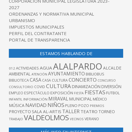
CORPORACIÓN MUNICIPAL LEGISLATURA 2023-
2027
ORDENANZAS Y NORMATIVA MUNICIPAL
URBANISMO
IMPUESTOS MUNICIPALES
PERFIL DEL CONTRATANTE
PORTAL DE TRANSPARENCIA
ESTAMOS HABLANDO DE
ALALPARDO
AGUA
ALCALDE
ACTIVIDADES
012
AYUNTAMIENTO
AMBIENTAL
BIBLIOBUS
ATENCIÓN
CONCIERTO
CASA
BIBLIOTECA
CASA CULTURA
CONCURSO
CULTURA
DINAMIZACIÓN
DIVERSIÓN
COVID
CONSULTORIO
FIESTAS
EXPOSICIÓN
FUTBOL
EMPLEO
ESPECTÁCULO
FIESTA
MIRAVAL
MUNICIPAL
MÉDICO
INFANTIL
INFORMACIÓN
NIÑOS
NAVIDAD
MÚSICA
PLENO
POZO
PREMIOS
TALLER
TEATRO
PROYECTO
SALA AL-ARTIS
TORNEO
VALDEOLMOS
VERANO
TRABAJO
VECINOS
MÁS INFO EN INTERNET