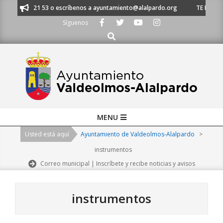
Skip
91 620 21 53 o escríbenos a ayuntamiento@alalpardo.org
TE ESCUCHAMOS
to
Síguenos
content
Buscar
Primary
MENU
Navigation
Usted está aquí
Ayuntamiento de Valdeolmos-Alalpardo
>
Menu
instrumentos
Correo municipal | Inscríbete y recibe noticias y avisos
instrumentos