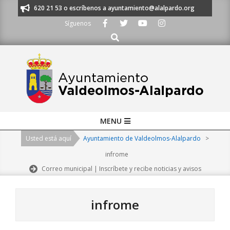
Skip
os al 91 620 21 53 o escríbenos a ayuntamiento@alalpardo.org
TE ESC
to
Síguenos
content
Buscar
Primary
MENU
Navigation
Usted está aquí
Ayuntamiento de Valdeolmos-Alalpardo
>
Menu
infrome
Correo municipal | Inscríbete y recibe noticias y avisos
infrome