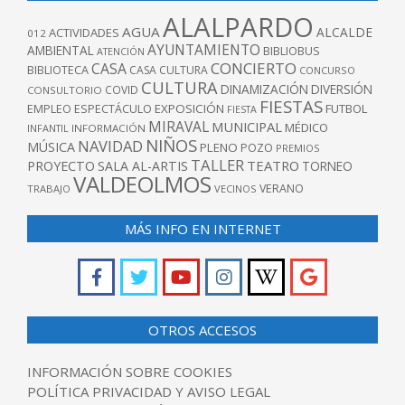
ALALPARDO
AGUA
ALCALDE
ACTIVIDADES
012
AYUNTAMIENTO
AMBIENTAL
BIBLIOBUS
ATENCIÓN
CONCIERTO
CASA
BIBLIOTECA
CASA CULTURA
CONCURSO
CULTURA
DINAMIZACIÓN
DIVERSIÓN
COVID
CONSULTORIO
FIESTAS
EXPOSICIÓN
FUTBOL
EMPLEO
ESPECTÁCULO
FIESTA
MIRAVAL
MUNICIPAL
MÉDICO
INFANTIL
INFORMACIÓN
NIÑOS
NAVIDAD
MÚSICA
PLENO
POZO
PREMIOS
TALLER
TEATRO
PROYECTO
SALA AL-ARTIS
TORNEO
VALDEOLMOS
VERANO
TRABAJO
VECINOS
MÁS INFO EN INTERNET
OTROS ACCESOS
INFORMACIÓN SOBRE COOKIES
POLÍTICA PRIVACIDAD Y AVISO LEGAL