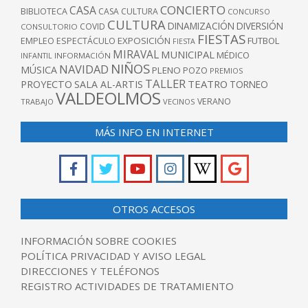
CONCIERTO
CASA
BIBLIOTECA
CASA CULTURA
CONCURSO
CULTURA
DINAMIZACIÓN
DIVERSIÓN
COVID
CONSULTORIO
FIESTAS
EXPOSICIÓN
FUTBOL
EMPLEO
ESPECTÁCULO
FIESTA
MIRAVAL
MUNICIPAL
MÉDICO
INFANTIL
INFORMACIÓN
NIÑOS
NAVIDAD
MÚSICA
PLENO
POZO
PREMIOS
TALLER
TEATRO
PROYECTO
SALA AL-ARTIS
TORNEO
VALDEOLMOS
VERANO
TRABAJO
VECINOS
MÁS INFO EN INTERNET
OTROS ACCESOS
INFORMACIÓN SOBRE COOKIES
POLÍTICA PRIVACIDAD Y AVISO LEGAL
DIRECCIONES Y TELÉFONOS
REGISTRO ACTIVIDADES DE TRATAMIENTO