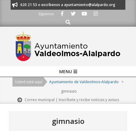
Skip
os al 91 620 21 53 o escríbenos a ayuntamiento@alalpardo.org
TE ESC
to
Síguenos
content
Buscar
Primary
MENU
Navigation
Usted está aquí
Ayuntamiento de Valdeolmos-Alalpardo
>
Menu
gimnasio
Correo municipal | Inscríbete y recibe noticias y avisos
gimnasio