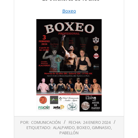
Boxeo
2024-
POR:
COMUNICACIÓN
FECHA:
24 ENERO 2024
01-
ETIQUETADO:
ALALPARDO
,
BOXEO
,
GIMNASIO
,
24
PABELLÓN