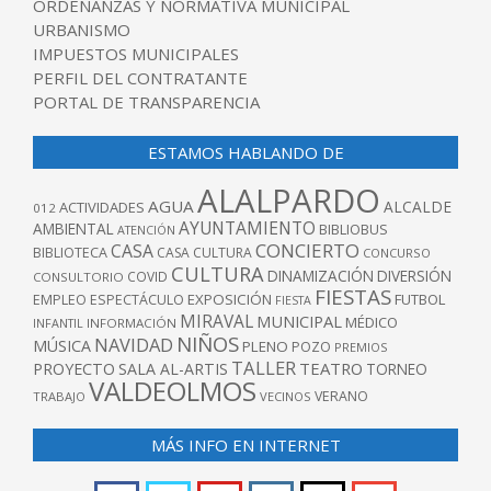
ORDENANZAS Y NORMATIVA MUNICIPAL
URBANISMO
IMPUESTOS MUNICIPALES
PERFIL DEL CONTRATANTE
PORTAL DE TRANSPARENCIA
ESTAMOS HABLANDO DE
ALALPARDO
AGUA
ALCALDE
ACTIVIDADES
012
AYUNTAMIENTO
AMBIENTAL
BIBLIOBUS
ATENCIÓN
CONCIERTO
CASA
BIBLIOTECA
CASA CULTURA
CONCURSO
CULTURA
DINAMIZACIÓN
DIVERSIÓN
COVID
CONSULTORIO
FIESTAS
EXPOSICIÓN
FUTBOL
EMPLEO
ESPECTÁCULO
FIESTA
MIRAVAL
MUNICIPAL
MÉDICO
INFANTIL
INFORMACIÓN
NIÑOS
NAVIDAD
MÚSICA
PLENO
POZO
PREMIOS
TALLER
TEATRO
PROYECTO
SALA AL-ARTIS
TORNEO
VALDEOLMOS
VERANO
TRABAJO
VECINOS
MÁS INFO EN INTERNET