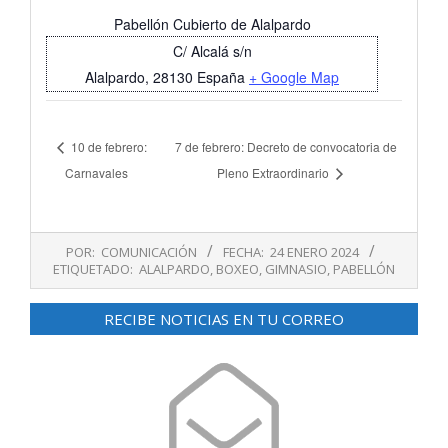
Pabellón Cubierto de Alalpardo
C/ Alcalá s/n
Alalpardo
,
28130
España
+ Google Map
10 de febrero:
7 de febrero: Decreto de convocatoria de
Carnavales
Pleno Extraordinario
2024-
POR:
COMUNICACIÓN
FECHA:
24 ENERO 2024
01-
ETIQUETADO:
ALALPARDO
,
BOXEO
,
GIMNASIO
,
PABELLÓN
24
RECIBE NOTICIAS EN TU CORREO