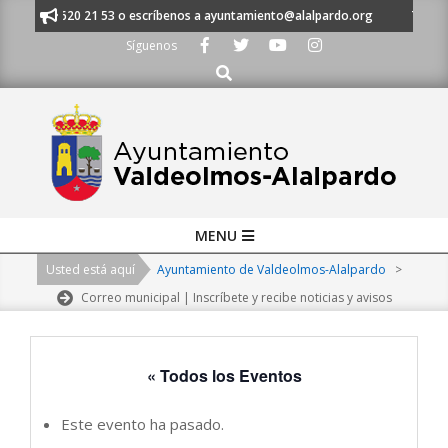
Skip
 al 91 620 21 53 o escríbenos a ayuntamiento@alalpardo.org
TE ESCUC
to
Síguenos
content
Buscar
Primary
MENU
Navigation
Usted está aquí
Ayuntamiento de Valdeolmos-Alalpardo
>
Menu
Correo municipal | Inscríbete y recibe noticias y avisos
« Todos los Eventos
Este evento ha pasado.