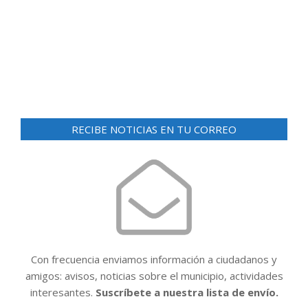
d
ó
e
n
v
i
d
s
e
t
v
a
i
s
RECIBE NOTICIAS EN TU CORREO
d
s
e
t
E
a
v
e
s
n
t
Con frecuencia enviamos información a ciudadanos y
o
amigos: avisos, noticias sobre el municipio, actividades
interesantes.
Suscríbete a nuestra lista de envío.