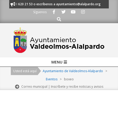
Skip
nos al 91 620 21 53 o escríbenos a ayuntamiento@alalpardo.org
TE ES
to
Síguenos
content
Buscar
Primary
MENU
Navigation
Usted está aquí
Ayuntamiento de Valdeolmos-Alalpardo
>
Menu
Eventos
>
boxeo
Correo municipal | Inscríbete y recibe noticias y avisos
2026-
08-
07