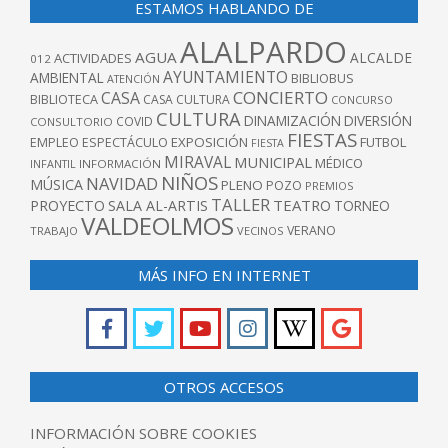
ESTAMOS HABLANDO DE
ALALPARDO
AGUA
ALCALDE
ACTIVIDADES
012
AYUNTAMIENTO
AMBIENTAL
BIBLIOBUS
ATENCIÓN
CONCIERTO
CASA
BIBLIOTECA
CASA CULTURA
CONCURSO
CULTURA
DINAMIZACIÓN
DIVERSIÓN
COVID
CONSULTORIO
FIESTAS
EXPOSICIÓN
FUTBOL
EMPLEO
ESPECTÁCULO
FIESTA
MIRAVAL
MUNICIPAL
MÉDICO
INFANTIL
INFORMACIÓN
NIÑOS
NAVIDAD
MÚSICA
PLENO
POZO
PREMIOS
TALLER
TEATRO
PROYECTO
SALA AL-ARTIS
TORNEO
VALDEOLMOS
VERANO
TRABAJO
VECINOS
MÁS INFO EN INTERNET
OTROS ACCESOS
INFORMACIÓN SOBRE COOKIES