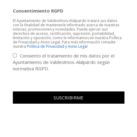
Consentimiento RGPD
El Ayuntamiento de Valdeolmos-Alalpardo tratará sus datos
con la finalidad de mantenerle informado acerca de nuestras
noticias, promociones y novedades. Puede ejercer sus
derechos de acceso, rectificación, supresión, portabilidad,
limitación y oposición, como le informamos en nuestra Política
de Privacidad y Aviso Legal. Para más información consulte
nuestra
Politica de Privacidad y Aviso Legal
Consiento el tratamiento de mis datos por el
Ayuntamiento de Valdeolmos-Alalpardo según
normativa RGPD.