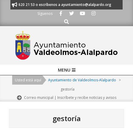
Skip
s al 91 620 21 53 o escríbenos a ayuntamiento@alalpardo.org
TE ESCU
to
Síguenos
content
Buscar
Primary
MENU
Navigation
Usted está aquí
Ayuntamiento de Valdeolmos-Alalpardo
>
Menu
gestoría
Correo municipal | Inscríbete y recibe noticias y avisos
gestoría