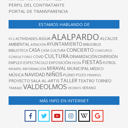
PERFIL DEL CONTRATANTE
PORTAL DE TRANSPARENCIA
ESTAMOS HABLANDO DE
ALALPARDO
AGUA
ALCALDE
ACTIVIDADES
012
AYUNTAMIENTO
AMBIENTAL
BIBLIOBUS
ATENCIÓN
CONCIERTO
CASA
BIBLIOTECA
CASA CULTURA
CONCURSO
CULTURA
DINAMIZACIÓN
DIVERSIÓN
COVID
CONSULTORIO
FIESTAS
EXPOSICIÓN
FUTBOL
EMPLEO
ESPECTÁCULO
FIESTA
MIRAVAL
MUNICIPAL
MÉDICO
INFANTIL
INFORMACIÓN
NIÑOS
NAVIDAD
MÚSICA
PLENO
POZO
PREMIOS
TALLER
TEATRO
PROYECTO
SALA AL-ARTIS
TORNEO
VALDEOLMOS
VERANO
TRABAJO
VECINOS
MÁS INFO EN INTERNET