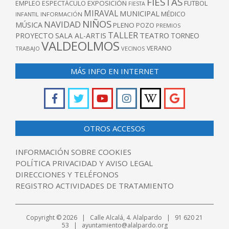
FIESTAS
EXPOSICIÓN
FUTBOL
EMPLEO
ESPECTÁCULO
FIESTA
MIRAVAL
MUNICIPAL
MÉDICO
INFANTIL
INFORMACIÓN
NIÑOS
NAVIDAD
MÚSICA
PLENO
POZO
PREMIOS
TALLER
TEATRO
PROYECTO
SALA AL-ARTIS
TORNEO
VALDEOLMOS
VERANO
TRABAJO
VECINOS
MÁS INFO EN INTERNET
OTROS ACCESOS
INFORMACIÓN SOBRE COOKIES
POLÍTICA PRIVACIDAD Y AVISO LEGAL
DIRECCIONES Y TELÉFONOS
REGISTRO ACTIVIDADES DE TRATAMIENTO
Copyright © 2026 | Calle Alcalá, 4. Alalpardo | 91 620 21
53 | ayuntamiento@alalpardo.org