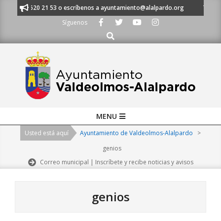
Skip
s al 91 620 21 53 o escríbenos a ayuntamiento@alalpardo.org
TE ESCUC
to
Síguenos
content
Buscar
Primary
MENU
Navigation
Usted está aquí
Ayuntamiento de Valdeolmos-Alalpardo
>
Menu
genios
Correo municipal | Inscríbete y recibe noticias y avisos
genios