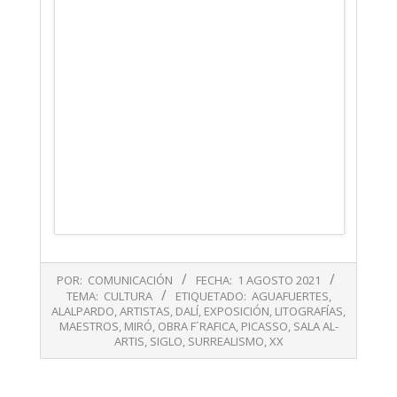
2021-
POR:
COMUNICACIÓN
FECHA:
1 AGOSTO 2021
08-
TEMA:
CULTURA
ETIQUETADO:
AGUAFUERTES
,
01
ALALPARDO
,
ARTISTAS
,
DALÍ
,
EXPOSICIÓN
,
LITOGRAFÍAS
,
MAESTROS
,
MIRÓ
,
OBRA F´RAFICA
,
PICASSO
,
SALA AL-
ARTIS
,
SIGLO
,
SURREALISMO
,
XX