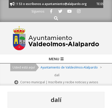
Skip
 620 21 53 o escríbenos a ayuntamiento@alalpardo.org
TE ESCUCHAMOS 
to
Síguenos
content
Buscar
Primary
MENU
Navigation
Usted está aquí
Ayuntamiento de Valdeolmos-Alalpardo
>
Menu
dalí
Correo municipal | Inscríbete y recibe noticias y avisos
dalí