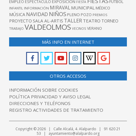
FIESTAS
EXPOSICIÓN
FUTBOL
EMPLEO
ESPECTÁCULO
FIESTA
MIRAVAL
MUNICIPAL
MÉDICO
INFANTIL
INFORMACIÓN
NIÑOS
NAVIDAD
MÚSICA
PLENO
POZO
PREMIOS
TALLER
TEATRO
PROYECTO
SALA AL-ARTIS
TORNEO
VALDEOLMOS
VERANO
TRABAJO
VECINOS
MÁS INFO EN INTERNET
OTROS ACCESOS
INFORMACIÓN SOBRE COOKIES
POLÍTICA PRIVACIDAD Y AVISO LEGAL
DIRECCIONES Y TELÉFONOS
REGISTRO ACTIVIDADES DE TRATAMIENTO
Copyright © 2026 | Calle Alcalá, 4. Alalpardo | 91 620 21
53 | ayuntamiento@alalpardo.org