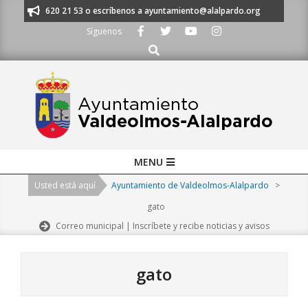
Skip
s al 91 620 21 53 o escríbenos a ayuntamiento@alalpardo.org
TE ESCU
to
Síguenos
content
Buscar
Primary
MENU
Navigation
Usted está aquí
Ayuntamiento de Valdeolmos-Alalpardo
>
Menu
gato
Correo municipal | Inscríbete y recibe noticias y avisos
gato