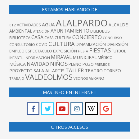
ESTAMOS HABLANDO DE
ALALPARDO
AGUA
ALCALDE
ACTIVIDADES
012
AYUNTAMIENTO
AMBIENTAL
BIBLIOBUS
ATENCIÓN
CONCIERTO
CASA
BIBLIOTECA
CASA CULTURA
CONCURSO
CULTURA
DINAMIZACIÓN
DIVERSIÓN
COVID
CONSULTORIO
FIESTAS
EXPOSICIÓN
FUTBOL
EMPLEO
ESPECTÁCULO
FIESTA
MIRAVAL
MUNICIPAL
MÉDICO
INFANTIL
INFORMACIÓN
NIÑOS
NAVIDAD
MÚSICA
PLENO
POZO
PREMIOS
TALLER
TEATRO
PROYECTO
SALA AL-ARTIS
TORNEO
VALDEOLMOS
VERANO
TRABAJO
VECINOS
MÁS INFO EN INTERNET
OTROS ACCESOS