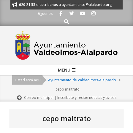
Skip
s al 91 620 21 53 o escríbenos a ayuntamiento@alalpardo.org
TE ESCU
to
Síguenos
content
Buscar
Primary
MENU
Navigation
Usted está aquí
Ayuntamiento de Valdeolmos-Alalpardo
>
Menu
cepo maltrato
Correo municipal | Inscríbete y recibe noticias y avisos
cepo maltrato