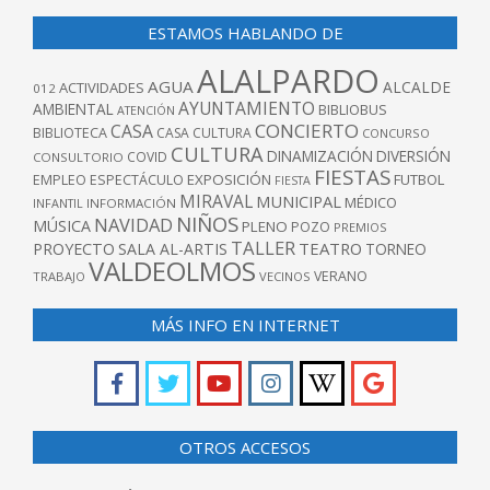
ESTAMOS HABLANDO DE
ALALPARDO
AGUA
ALCALDE
ACTIVIDADES
012
AYUNTAMIENTO
AMBIENTAL
BIBLIOBUS
ATENCIÓN
CONCIERTO
CASA
BIBLIOTECA
CASA CULTURA
CONCURSO
CULTURA
DINAMIZACIÓN
DIVERSIÓN
COVID
CONSULTORIO
FIESTAS
EXPOSICIÓN
FUTBOL
EMPLEO
ESPECTÁCULO
FIESTA
MIRAVAL
MUNICIPAL
MÉDICO
INFANTIL
INFORMACIÓN
NIÑOS
NAVIDAD
MÚSICA
PLENO
POZO
PREMIOS
TALLER
TEATRO
PROYECTO
SALA AL-ARTIS
TORNEO
VALDEOLMOS
VERANO
TRABAJO
VECINOS
MÁS INFO EN INTERNET
OTROS ACCESOS