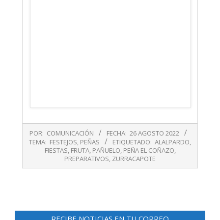
2022-
POR:
COMUNICACIÓN
FECHA:
26 AGOSTO 2022
08-
TEMA:
FESTEJOS
,
PEÑAS
ETIQUETADO:
ALALPARDO
,
26
FIESTAS
,
FRUTA
,
PAÑUELO
,
PEÑA EL COÑAZO
,
PREPARATIVOS
,
ZURRACAPOTE
RECIBE NOTICIAS EN TU CORREO