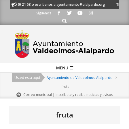
Skip
l 91 620 21 53 o escríbenos a ayuntamiento@alalpardo.org
TE ESCUCHA
to
Síguenos
content
Buscar
Primary
MENU
Navigation
Usted está aquí
Ayuntamiento de Valdeolmos-Alalpardo
>
Menu
fruta
Correo municipal | Inscríbete y recibe noticias y avisos
fruta