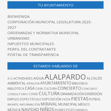
TU AYUNTAMIENTO
BIENVENIDA
CORPORACIÓN MUNICIPAL LEGISLATURA 2023-
2027
ORDENANZAS Y NORMATIVA MUNICIPAL
URBANISMO
IMPUESTOS MUNICIPALES
PERFIL DEL CONTRATANTE
PORTAL DE TRANSPARENCIA
ESTAMOS HABLANDO DE
ALALPARDO
AGUA
ALCALDE
ACTIVIDADES
012
AYUNTAMIENTO
AMBIENTAL
BIBLIOBUS
ATENCIÓN
CONCIERTO
CASA
BIBLIOTECA
CASA CULTURA
CONCURSO
CULTURA
DINAMIZACIÓN
DIVERSIÓN
COVID
CONSULTORIO
FIESTAS
EXPOSICIÓN
FUTBOL
EMPLEO
ESPECTÁCULO
FIESTA
MIRAVAL
MUNICIPAL
MÉDICO
INFANTIL
INFORMACIÓN
NIÑOS
NAVIDAD
MÚSICA
PLENO
POZO
PREMIOS