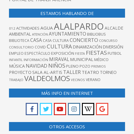
ESTAMOS HABLANDO DE
ALALPARDO
AGUA
ALCALDE
ACTIVIDADES
012
AYUNTAMIENTO
AMBIENTAL
BIBLIOBUS
ATENCIÓN
CONCIERTO
CASA
BIBLIOTECA
CASA CULTURA
CONCURSO
CULTURA
DINAMIZACIÓN
DIVERSIÓN
COVID
CONSULTORIO
FIESTAS
EXPOSICIÓN
FUTBOL
EMPLEO
ESPECTÁCULO
FIESTA
MIRAVAL
MUNICIPAL
MÉDICO
INFANTIL
INFORMACIÓN
NIÑOS
NAVIDAD
MÚSICA
PLENO
POZO
PREMIOS
TALLER
TEATRO
PROYECTO
SALA AL-ARTIS
TORNEO
VALDEOLMOS
VERANO
TRABAJO
VECINOS
MÁS INFO EN INTERNET
OTROS ACCESOS