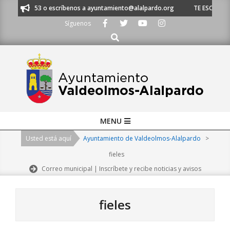
Skip
1 620 21 53 o escríbenos a ayuntamiento@alalpardo.org
TE ESCUCHAMOS 
to
Síguenos
content
Buscar
Primary
MENU
Navigation
Usted está aquí
Ayuntamiento de Valdeolmos-Alalpardo
>
Menu
fieles
Correo municipal | Inscríbete y recibe noticias y avisos
fieles