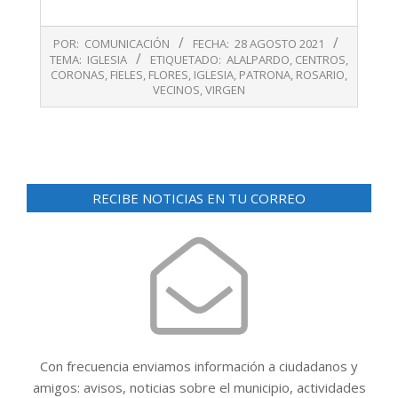
2021-
POR:
COMUNICACIÓN
FECHA:
28 AGOSTO 2021
08-
TEMA:
IGLESIA
ETIQUETADO:
ALALPARDO
,
CENTROS
,
28
CORONAS
,
FIELES
,
FLORES
,
IGLESIA
,
PATRONA
,
ROSARIO
,
VECINOS
,
VIRGEN
RECIBE NOTICIAS EN TU CORREO
Con frecuencia enviamos información a ciudadanos y
amigos: avisos, noticias sobre el municipio, actividades