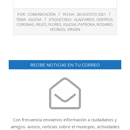
2021-
POR:
COMUNICACIÓN
FECHA:
28 AGOSTO 2021
08-
TEMA:
IGLESIA
ETIQUETADO:
ALALPARDO
,
CENTROS
,
28
CORONAS
,
FIELES
,
FLORES
,
IGLESIA
,
PATRONA
,
ROSARIO
,
VECINOS
,
VIRGEN
RECIBE NOTICIAS EN TU CORREO
Con frecuencia enviamos información a ciudadanos y
amigos: avisos, noticias sobre el municipio, actividades