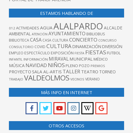
ESTAMOS HABLANDO DE
ALALPARDO
AGUA
ALCALDE
ACTIVIDADES
012
AYUNTAMIENTO
AMBIENTAL
BIBLIOBUS
ATENCIÓN
CONCIERTO
CASA
BIBLIOTECA
CASA CULTURA
CONCURSO
CULTURA
DINAMIZACIÓN
DIVERSIÓN
COVID
CONSULTORIO
FIESTAS
EXPOSICIÓN
FUTBOL
EMPLEO
ESPECTÁCULO
FIESTA
MIRAVAL
MUNICIPAL
MÉDICO
INFANTIL
INFORMACIÓN
NIÑOS
NAVIDAD
MÚSICA
PLENO
POZO
PREMIOS
TALLER
TEATRO
PROYECTO
SALA AL-ARTIS
TORNEO
VALDEOLMOS
VERANO
TRABAJO
VECINOS
MÁS INFO EN INTERNET
OTROS ACCESOS