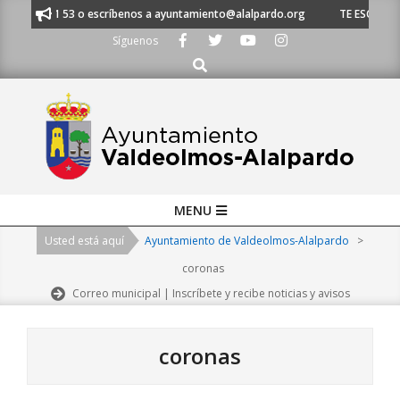
Skip
1 620 21 53 o escríbenos a ayuntamiento@alalpardo.org
TE ESCUCHAMOS
to
Síguenos
content
Buscar
Primary
MENU
Navigation
Usted está aquí
Ayuntamiento de Valdeolmos-Alalpardo
>
Menu
coronas
Correo municipal | Inscríbete y recibe noticias y avisos
coronas