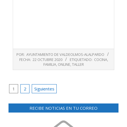
2020-
POR:
AYUNTAMIENTO DE VALDEOLMOS-ALALPARDO
10-
FECHA:
22 OCTUBRE 2020
ETIQUETADO:
COCINA
,
22
FAMILIA
,
ONLINE
,
TALLER
Paginación
1
2
Siguientes
de
entradas
RECIBE NOTICIAS EN TU CORREO