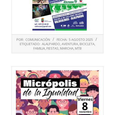
2025-
POR:
COMUNICACIÓN
FECHA:
5 AGOSTO 2025
08-
ETIQUETADO:
ALALPARDO
,
AVENTURA
,
BICICLETA
,
05
FAMILIA
,
FIESTAS
,
MARCHA
,
MTB