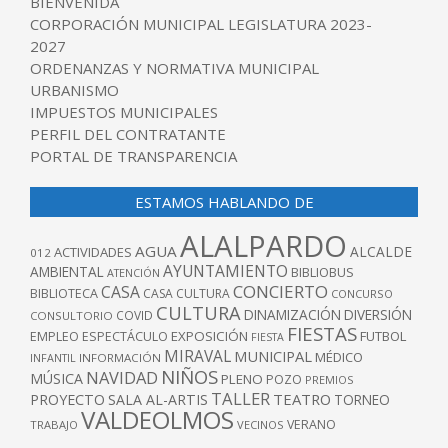
BIENVENIDA
CORPORACIÓN MUNICIPAL LEGISLATURA 2023-
2027
ORDENANZAS Y NORMATIVA MUNICIPAL
URBANISMO
IMPUESTOS MUNICIPALES
PERFIL DEL CONTRATANTE
PORTAL DE TRANSPARENCIA
ESTAMOS HABLANDO DE
ALALPARDO
AGUA
ALCALDE
ACTIVIDADES
012
AYUNTAMIENTO
AMBIENTAL
BIBLIOBUS
ATENCIÓN
CONCIERTO
CASA
BIBLIOTECA
CASA CULTURA
CONCURSO
CULTURA
DINAMIZACIÓN
DIVERSIÓN
COVID
CONSULTORIO
FIESTAS
EXPOSICIÓN
FUTBOL
EMPLEO
ESPECTÁCULO
FIESTA
MIRAVAL
MUNICIPAL
MÉDICO
INFANTIL
INFORMACIÓN
NIÑOS
NAVIDAD
MÚSICA
PLENO
POZO
PREMIOS
TALLER
TEATRO
PROYECTO
SALA AL-ARTIS
TORNEO
VALDEOLMOS
VERANO
TRABAJO
VECINOS