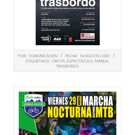
2025-
POR:
COMUNICACIÓN
FECHA:
19 AGOSTO 2025
08-
ETIQUETADO:
CIRCUS
,
ESPECTÁCULO
,
FAMILIA
,
19
TRASBORDO