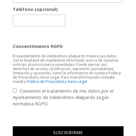
Teléfono (opcional)
Consentimiento RGPD
El Ayuntamiento de Valdeolmos-Alalpardo tratará sus datos
con la finalidad de mantenerle informado acerca de nuestras
noticias, promociones y novedades. Puede ejercer sus
derechos de acceso, rectificación, supresión, portabilidad,
limitación y oposición, como le informamos en nuestra Política
de Privacidad y Aviso Legal. Para más información consulte
nuestra
Politica de Privacidad y Aviso Legal
Consiento el tratamiento de mis datos por el
Ayuntamiento de Valdeolmos-Alalpardo según
normativa RGPD.