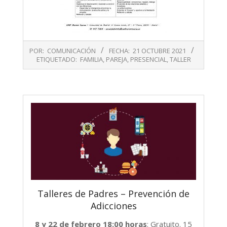
2021-
POR:
COMUNICACIÓN
FECHA:
21 OCTUBRE 2021
10-
ETIQUETADO:
FAMILIA
,
PAREJA
,
PRESENCIAL
,
TALLER
21
Talleres de Padres – Prevención de
Adicciones
8 y 22 de febrero 18:00 horas
: Gratuito. 15