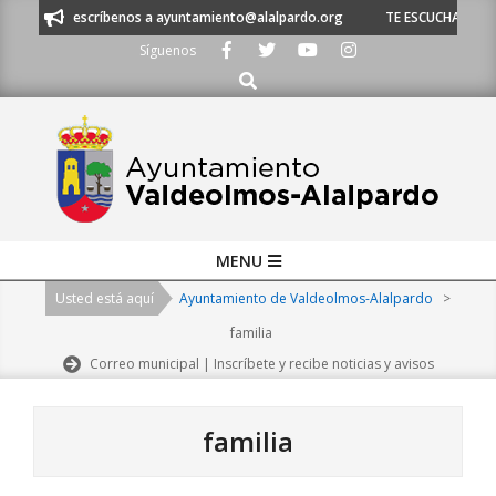
Skip
 o escríbenos a ayuntamiento@alalpardo.org
TE ESCUCHAMOS - Llámanos 
to
Síguenos
content
Buscar
Primary
MENU
Navigation
Usted está aquí
Ayuntamiento de Valdeolmos-Alalpardo
>
Menu
familia
Correo municipal | Inscríbete y recibe noticias y avisos
familia