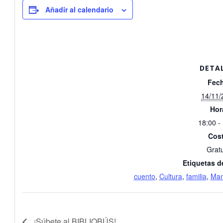
Añadir al calendario
DETA
Fech
14/11/
Hor
18:00 -
Cost
Gratu
Etiquetas d
cuento
,
Cultura
,
familia
,
Man
¡Súbete al BIBLIOBÚS!