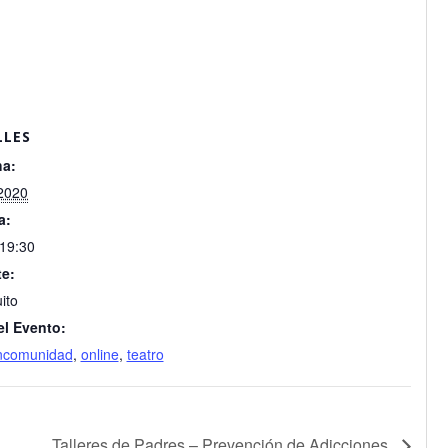
LLES
a:
2020
a:
 19:30
e:
ito
el Evento:
comunidad
,
online
,
teatro
Talleres de Padres – Prevención de Adicciones