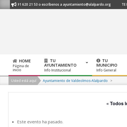
Skip
nos al 91 620 21 53 o escríbenos a ayuntamiento@alalpardo.org
TE ESC
to
content
TU
TU
HOME
AYUNTAMIENTO
MUNICIPIO
Página de
Primary
inicio
Info Institucional
Info General
Navigation
Usted está aquí
Ayuntamiento de Valdeolmos-Alalpardo
>
Menu
« Todos l
Este evento ha pasado.