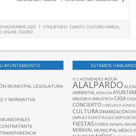
10 NOVIEMBRE 2020
ETIQUETADO:
CUENTO
,
CULTURA
,
FAMILIA
,
D
,
ONLINE
,
TEATRO
U AYUNTAMIENTO
ESTAMOS HABLAND
AGUA
ACTIVIDADES
012
ALALPARDO
ÓN MUNICIPAL LEGISLATURA
ALCA
AYUNTAM
AMBIENTAL
ATENCIÓN
CASA
BIBLIOBUS
S Y NORMATIVA
BIBLIOTECA
CASA
CONCIERTO
CONCURSO
CONSUL
CULTURA
DINAMIZACIÓN
DI
EXPOSICI
EMPLEO
ESPECTÁCULO
 MUNICIPALES
FIESTAS
FUTBOL
INFANTIL
INFOR
 CONTRATANTE
MIRAVAL
MUNICIPAL
MÉDICO
 TRANSPARENCIA