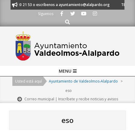
Skip
l 91 620 21 53 o escríbenos a ayuntamiento@alalpardo.org
TE ESCUCHA
to
Síguenos
content
Buscar
Primary
MENU
Navigation
Usted está aquí
Ayuntamiento de Valdeolmos-Alalpardo
>
Menu
eso
Correo municipal | Inscríbete y recibe noticias y avisos
eso