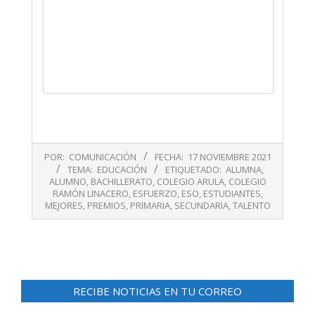
2021-
POR:
COMUNICACIÓN
FECHA:
17 NOVIEMBRE 2021
11-
TEMA:
EDUCACIÓN
ETIQUETADO:
ALUMNA
,
17
ALUMNO
,
BACHILLERATO
,
COLEGIO ARULA
,
COLEGIO
RAMÓN LINACERO
,
ESFUERZO
,
ESO
,
ESTUDIANTES
,
MEJORES
,
PREMIOS
,
PRIMARIA
,
SECUNDARIA
,
TALENTO
RECIBE NOTICIAS EN TU CORREO