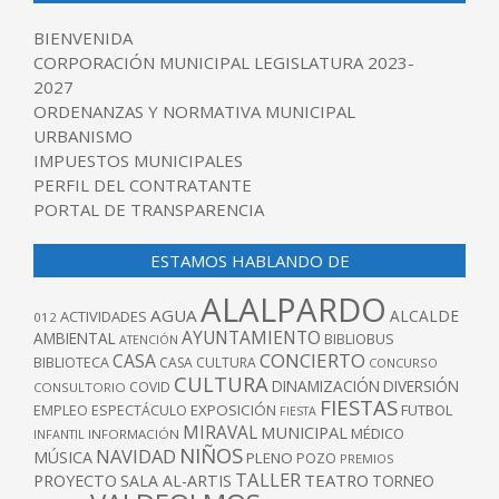
BIENVENIDA
CORPORACIÓN MUNICIPAL LEGISLATURA 2023-
2027
ORDENANZAS Y NORMATIVA MUNICIPAL
URBANISMO
IMPUESTOS MUNICIPALES
PERFIL DEL CONTRATANTE
PORTAL DE TRANSPARENCIA
ESTAMOS HABLANDO DE
ALALPARDO
AGUA
ALCALDE
ACTIVIDADES
012
AYUNTAMIENTO
AMBIENTAL
BIBLIOBUS
ATENCIÓN
CONCIERTO
CASA
BIBLIOTECA
CASA CULTURA
CONCURSO
CULTURA
DINAMIZACIÓN
DIVERSIÓN
COVID
CONSULTORIO
FIESTAS
EXPOSICIÓN
FUTBOL
EMPLEO
ESPECTÁCULO
FIESTA
MIRAVAL
MUNICIPAL
MÉDICO
INFANTIL
INFORMACIÓN
NIÑOS
NAVIDAD
MÚSICA
PLENO
POZO
PREMIOS
TALLER
TEATRO
PROYECTO
SALA AL-ARTIS
TORNEO