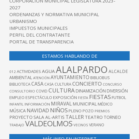
CORPORACIÓN MUNICIPAL LEGISLATURA 2023-
2027
ORDENANZAS Y NORMATIVA MUNICIPAL
URBANISMO
IMPUESTOS MUNICIPALES
PERFIL DEL CONTRATANTE
PORTAL DE TRANSPARENCIA
ESTAMOS HABLANDO DE
ALALPARDO
AGUA
ALCALDE
ACTIVIDADES
012
AYUNTAMIENTO
AMBIENTAL
BIBLIOBUS
ATENCIÓN
CONCIERTO
CASA
BIBLIOTECA
CASA CULTURA
CONCURSO
CULTURA
DINAMIZACIÓN
DIVERSIÓN
COVID
CONSULTORIO
FIESTAS
EXPOSICIÓN
FUTBOL
EMPLEO
ESPECTÁCULO
FIESTA
MIRAVAL
MUNICIPAL
MÉDICO
INFANTIL
INFORMACIÓN
NIÑOS
NAVIDAD
MÚSICA
PLENO
POZO
PREMIOS
TALLER
TEATRO
PROYECTO
SALA AL-ARTIS
TORNEO
VALDEOLMOS
VERANO
TRABAJO
VECINOS
MÁS INFO EN INTERNET