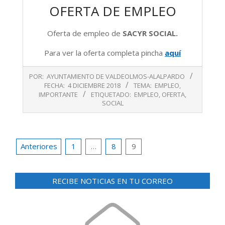
OFERTA DE EMPLEO
Oferta de empleo de
SACYR SOCIAL.
Para ver la oferta completa pincha
aquí
2018-
POR:
AYUNTAMIENTO DE VALDEOLMOS-ALALPARDO
12-
FECHA:
4 DICIEMBRE 2018
TEMA:
EMPLEO
,
04
IMPORTANTE
ETIQUETADO:
EMPLEO
,
OFERTA
,
SOCIAL
Paginación
Anteriores
1
…
8
9
de
entradas
RECIBE NOTICIAS EN TU CORREO