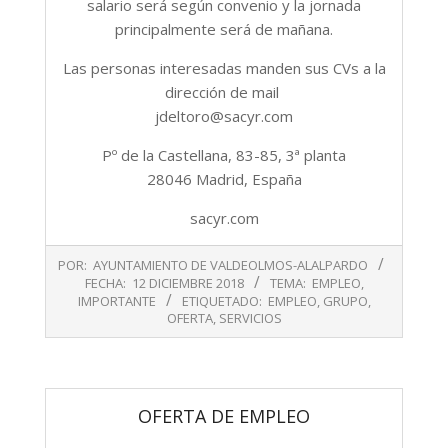
salario será según convenio y la jornada
principalmente será de mañana.
Las personas interesadas manden sus CVs a la
dirección de mail
jdeltoro@sacyr.com
Pº de la Castellana, 83-85, 3ª planta
28046 Madrid, España
sacyr.com
2018-
POR:
AYUNTAMIENTO DE VALDEOLMOS-ALALPARDO
12-
FECHA:
12 DICIEMBRE 2018
TEMA:
EMPLEO
,
12
IMPORTANTE
ETIQUETADO:
EMPLEO
,
GRUPO
,
OFERTA
,
SERVICIOS
OFERTA DE EMPLEO