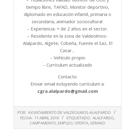
tiempo libre, TAFAD, Monitor deportivo,
diplomado en educación infantil, primaria o
secundaria, animador sociocultural
– Experiencia: + de 2 años en el sector.
– Residente en la zona de Valdeolmos-
Alalpardo, Algete, Cobeña, Fuente el Saz, El
Casar…
– Vehículo propio
– Currículum actualizado
Contacto:
Enviar email incluyendo currículum a:
cgra.alalpardo@gmail.com
2019-
POR:
AYUNTAMIENTO DE VALDEOLMOS-ALALPARDO
04-
FECHA:
11 ABRIL 2019
ETIQUETADO:
ALALPARDO
,
11
CAMPAMENTO
,
EMPLEO
,
OFERTA
,
VERANO