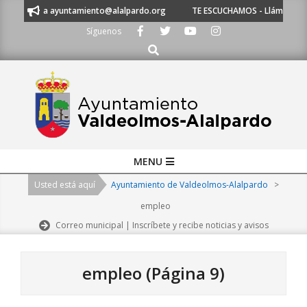
Skip
ríbenos a ayuntamiento@alalpardo.org
TE ESCUCHAMOS - Llámanos al 91 
to
Síguenos
content
Buscar
Primary
MENU
Navigation
Usted está aquí
Ayuntamiento de Valdeolmos-Alalpardo
>
Menu
empleo
Correo municipal | Inscríbete y recibe noticias y avisos
empleo
(Página 9)