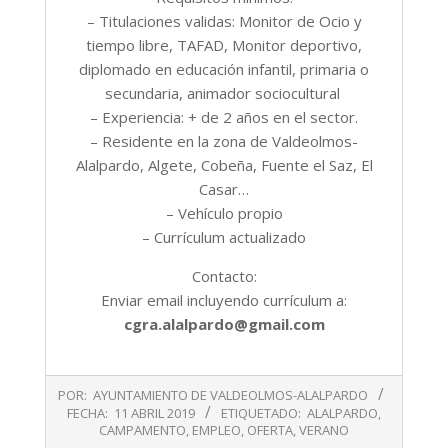
– Titulaciones validas: Monitor de Ocio y
tiempo libre, TAFAD, Monitor deportivo,
diplomado en educación infantil, primaria o
secundaria, animador sociocultural
– Experiencia: + de 2 años en el sector.
– Residente en la zona de Valdeolmos-
Alalpardo, Algete, Cobeña, Fuente el Saz, El
Casar…
– Vehículo propio
– Currículum actualizado
Contacto:
Enviar email incluyendo currículum a:
cgra.alalpardo@gmail.com
2019-
POR:
AYUNTAMIENTO DE VALDEOLMOS-ALALPARDO
04-
FECHA:
11 ABRIL 2019
ETIQUETADO:
ALALPARDO
,
11
CAMPAMENTO
,
EMPLEO
,
OFERTA
,
VERANO