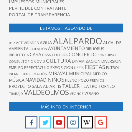
IMPUESTOS MUNICIPALES
PERFIL DEL CONTRATANTE
PORTAL DE TRANSPARENCIA
ESTAMOS HABLANDO DE
ALALPARDO
AGUA
ALCALDE
ACTIVIDADES
012
AYUNTAMIENTO
AMBIENTAL
BIBLIOBUS
ATENCIÓN
CONCIERTO
CASA
BIBLIOTECA
CASA CULTURA
CONCURSO
CULTURA
DINAMIZACIÓN
DIVERSIÓN
COVID
CONSULTORIO
FIESTAS
EXPOSICIÓN
FUTBOL
EMPLEO
ESPECTÁCULO
FIESTA
MIRAVAL
MUNICIPAL
MÉDICO
INFANTIL
INFORMACIÓN
NIÑOS
NAVIDAD
MÚSICA
PLENO
POZO
PREMIOS
TALLER
TEATRO
PROYECTO
SALA AL-ARTIS
TORNEO
VALDEOLMOS
VERANO
TRABAJO
VECINOS
MÁS INFO EN INTERNET