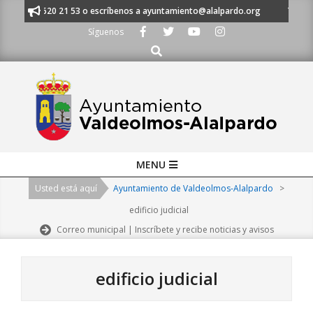
Skip
 al 91 620 21 53 o escríbenos a ayuntamiento@alalpardo.org
TE ESCUC
to
Síguenos
content
Buscar
Primary
MENU
Navigation
Usted está aquí
Ayuntamiento de Valdeolmos-Alalpardo
>
Menu
edificio judicial
Correo municipal | Inscríbete y recibe noticias y avisos
edificio judicial