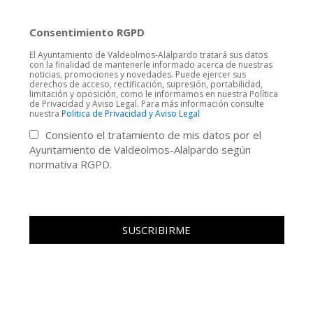
Consentimiento RGPD
El Ayuntamiento de Valdeolmos-Alalpardo tratará sus datos
con la finalidad de mantenerle informado acerca de nuestras
noticias, promociones y novedades. Puede ejercer sus
derechos de acceso, rectificación, supresión, portabilidad,
limitación y oposición, como le informamos en nuestra Política
de Privacidad y Aviso Legal. Para más información consulte
nuestra
Politica de Privacidad y Aviso Legal
Consiento el tratamiento de mis datos por el
Ayuntamiento de Valdeolmos-Alalpardo según
normativa RGPD.