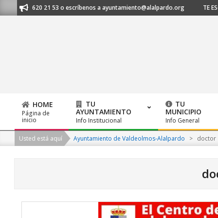
Skip
91 620 21 53 o escríbenos a ayuntamiento@alalpardo.org
TE ESCUCHAMO
to
content
TU
TU
HOME
AYUNTAMIENTO
MUNICIPIO
Página de
Primary
inicio
Info Institucional
Info General
Navigation
Usted está aquí
Ayuntamiento de Valdeolmos-Alalpardo
>
doctor
Menu
do