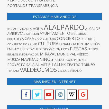
PORTAL DE TRANSPARENCIA
ESTAMOS HABLANDO DE
ALALPARDO
AGUA
ALCALDE
ACTIVIDADES
012
AYUNTAMIENTO
AMBIENTAL
BIBLIOBUS
ATENCIÓN
CONCIERTO
CASA
BIBLIOTECA
CASA CULTURA
CONCURSO
CULTURA
DINAMIZACIÓN
DIVERSIÓN
COVID
CONSULTORIO
FIESTAS
EXPOSICIÓN
FUTBOL
EMPLEO
ESPECTÁCULO
FIESTA
MIRAVAL
MUNICIPAL
MÉDICO
INFANTIL
INFORMACIÓN
NIÑOS
NAVIDAD
MÚSICA
PLENO
POZO
PREMIOS
TALLER
TEATRO
PROYECTO
SALA AL-ARTIS
TORNEO
VALDEOLMOS
VERANO
TRABAJO
VECINOS
MÁS INFO EN INTERNET
OTROS ACCESOS