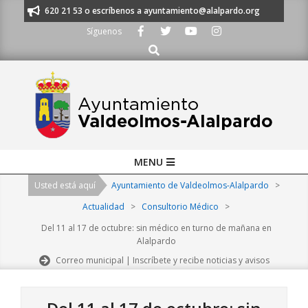
Skip
os al 91 620 21 53 o escríbenos a ayuntamiento@alalpardo.org
TE ESCU
to
Síguenos
content
Buscar
Primary
MENU
Navigation
Usted está aquí
Ayuntamiento de Valdeolmos-Alalpardo
>
Menu
Actualidad
>
Consultorio Médico
>
Del 11 al 17 de octubre: sin médico en turno de mañana en
Alalpardo
Correo municipal | Inscríbete y recibe noticias y avisos