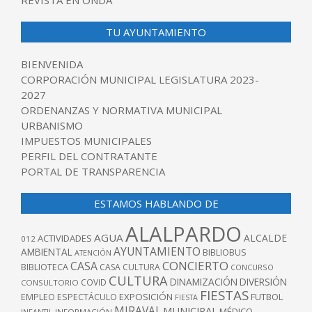
REVISTA EN ONDA
TU AYUNTAMIENTO
BIENVENIDA
CORPORACIÓN MUNICIPAL LEGISLATURA 2023-
2027
ORDENANZAS Y NORMATIVA MUNICIPAL
URBANISMO
IMPUESTOS MUNICIPALES
PERFIL DEL CONTRATANTE
PORTAL DE TRANSPARENCIA
ESTAMOS HABLANDO DE
ALALPARDO
AGUA
ALCALDE
ACTIVIDADES
012
AYUNTAMIENTO
AMBIENTAL
BIBLIOBUS
ATENCIÓN
CONCIERTO
CASA
BIBLIOTECA
CASA CULTURA
CONCURSO
CULTURA
DINAMIZACIÓN
DIVERSIÓN
COVID
CONSULTORIO
FIESTAS
EXPOSICIÓN
FUTBOL
EMPLEO
ESPECTÁCULO
FIESTA
MIRAVAL
MUNICIPAL
MÉDICO
INFANTIL
INFORMACIÓN