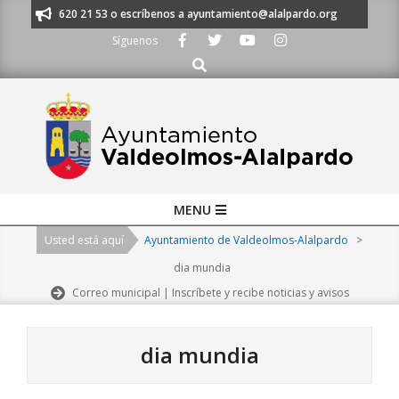
Skip
os al 91 620 21 53 o escríbenos a ayuntamiento@alalpardo.org
TE ESCU
to
Síguenos
content
Buscar
Primary
MENU
Navigation
Usted está aquí
Ayuntamiento de Valdeolmos-Alalpardo
>
Menu
dia mundia
Correo municipal | Inscríbete y recibe noticias y avisos
dia mundia