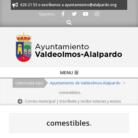
Skip
os al 91 620 21 53 o escríbenos a ayuntamiento@alalpardo.org
TE ESCU
to
Síguenos
content
Buscar
Primary
MENU
Navigation
Usted está aquí
Ayuntamiento de Valdeolmos-Alalpardo
>
Menu
comestibles.
Correo municipal | Inscríbete y recibe noticias y avisos
comestibles.