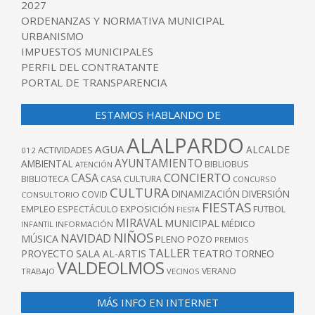
2027
ORDENANZAS Y NORMATIVA MUNICIPAL
URBANISMO
IMPUESTOS MUNICIPALES
PERFIL DEL CONTRATANTE
PORTAL DE TRANSPARENCIA
ESTAMOS HABLANDO DE
ALALPARDO
AGUA
ALCALDE
ACTIVIDADES
012
AYUNTAMIENTO
AMBIENTAL
BIBLIOBUS
ATENCIÓN
CONCIERTO
CASA
BIBLIOTECA
CASA CULTURA
CONCURSO
CULTURA
DINAMIZACIÓN
DIVERSIÓN
COVID
CONSULTORIO
FIESTAS
EXPOSICIÓN
FUTBOL
EMPLEO
ESPECTÁCULO
FIESTA
MIRAVAL
MUNICIPAL
MÉDICO
INFANTIL
INFORMACIÓN
NIÑOS
NAVIDAD
MÚSICA
PLENO
POZO
PREMIOS
TALLER
TEATRO
PROYECTO
SALA AL-ARTIS
TORNEO
VALDEOLMOS
VERANO
TRABAJO
VECINOS
MÁS INFO EN INTERNET