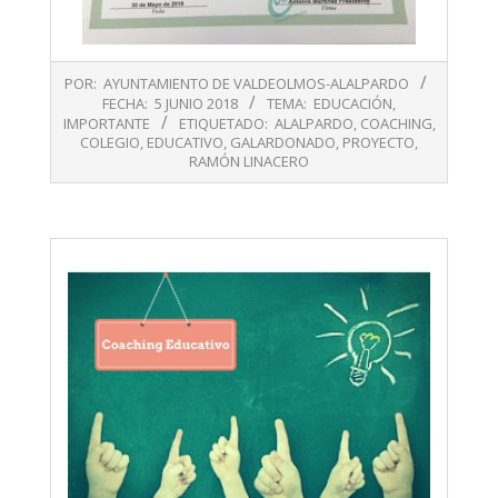
2018-
POR:
AYUNTAMIENTO DE VALDEOLMOS-ALALPARDO
06-
FECHA:
5 JUNIO 2018
TEMA:
EDUCACIÓN
,
05
IMPORTANTE
ETIQUETADO:
ALALPARDO
,
COACHING
,
COLEGIO
,
EDUCATIVO
,
GALARDONADO
,
PROYECTO
,
RAMÓN LINACERO