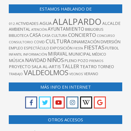
ESTAMOS HABLANDO DE
ALALPARDO
AGUA
ALCALDE
ACTIVIDADES
012
AYUNTAMIENTO
AMBIENTAL
BIBLIOBUS
ATENCIÓN
CONCIERTO
CASA
BIBLIOTECA
CASA CULTURA
CONCURSO
CULTURA
DINAMIZACIÓN
DIVERSIÓN
COVID
CONSULTORIO
FIESTAS
EXPOSICIÓN
FUTBOL
EMPLEO
ESPECTÁCULO
FIESTA
MIRAVAL
MUNICIPAL
MÉDICO
INFANTIL
INFORMACIÓN
NIÑOS
NAVIDAD
MÚSICA
PLENO
POZO
PREMIOS
TALLER
TEATRO
PROYECTO
SALA AL-ARTIS
TORNEO
VALDEOLMOS
VERANO
TRABAJO
VECINOS
MÁS INFO EN INTERNET
OTROS ACCESOS