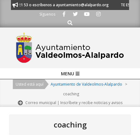
Skip
1 620 21 53 o escríbenos a ayuntamiento@alalpardo.org
TE ESCUCHAMOS 
to
Síguenos
content
Buscar
Primary
MENU
Navigation
Usted está aquí
Ayuntamiento de Valdeolmos-Alalpardo
>
Menu
coaching
Correo municipal | Inscríbete y recibe noticias y avisos
coaching