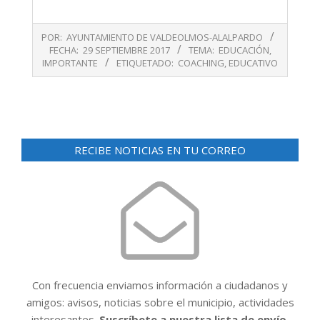
2017-
POR:
AYUNTAMIENTO DE VALDEOLMOS-ALALPARDO
09-
FECHA:
29 SEPTIEMBRE 2017
TEMA:
EDUCACIÓN
,
29
IMPORTANTE
ETIQUETADO:
COACHING
,
EDUCATIVO
RECIBE NOTICIAS EN TU CORREO
Con frecuencia enviamos información a ciudadanos y
amigos: avisos, noticias sobre el municipio, actividades
interesantes.
Suscríbete a nuestra lista de envío.