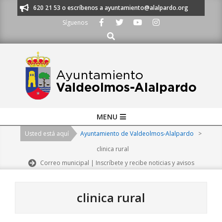
Skip
os al 91 620 21 53 o escríbenos a ayuntamiento@alalpardo.org
TE ESC
to
Síguenos
content
Buscar
Primary
MENU
Navigation
Usted está aquí
Ayuntamiento de Valdeolmos-Alalpardo
>
Menu
clinica rural
Correo municipal | Inscríbete y recibe noticias y avisos
clinica rural