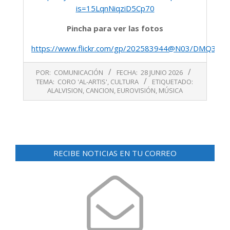
is=15LqnNiqziD5Cp70
Pincha para ver las fotos
https://www.flickr.com/gp/202583944@N03/DMQ3d2
2026-
POR:
COMUNICACIÓN
FECHA:
28 JUNIO 2026
06-
TEMA:
CORO 'AL-ARTIS'
,
CULTURA
ETIQUETADO:
28
ALALVISION
,
CANCION
,
EUROVISIÓN
,
MÚSICA
RECIBE NOTICIAS EN TU CORREO