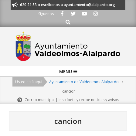
Skip
s al 91 620 21 53 o escríbenos a ayuntamiento@alalpardo.org
TE ESCU
to
Síguenos
content
Buscar
Primary
MENU
Navigation
Usted está aquí
Ayuntamiento de Valdeolmos-Alalpardo
>
Menu
cancion
Correo municipal | Inscríbete y recibe noticias y avisos
cancion