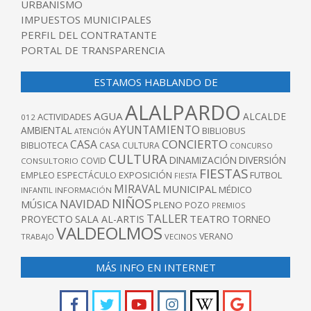
URBANISMO
IMPUESTOS MUNICIPALES
PERFIL DEL CONTRATANTE
PORTAL DE TRANSPARENCIA
ESTAMOS HABLANDO DE
ALALPARDO
AGUA
ALCALDE
ACTIVIDADES
012
AYUNTAMIENTO
AMBIENTAL
BIBLIOBUS
ATENCIÓN
CONCIERTO
CASA
BIBLIOTECA
CASA CULTURA
CONCURSO
CULTURA
DINAMIZACIÓN
DIVERSIÓN
COVID
CONSULTORIO
FIESTAS
EXPOSICIÓN
FUTBOL
EMPLEO
ESPECTÁCULO
FIESTA
MIRAVAL
MUNICIPAL
MÉDICO
INFANTIL
INFORMACIÓN
NIÑOS
NAVIDAD
MÚSICA
PLENO
POZO
PREMIOS
TALLER
TEATRO
PROYECTO
SALA AL-ARTIS
TORNEO
VALDEOLMOS
VERANO
TRABAJO
VECINOS
MÁS INFO EN INTERNET