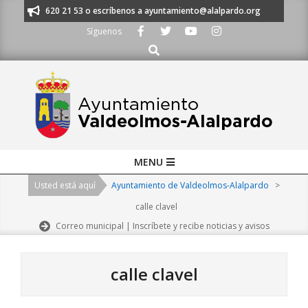
Skip
os al 91 620 21 53 o escríbenos a ayuntamiento@alalpardo.org
TE ESC
to
Síguenos
content
Buscar
Primary
MENU
Navigation
Usted está aquí
Ayuntamiento de Valdeolmos-Alalpardo
>
Menu
calle clavel
Correo municipal | Inscríbete y recibe noticias y avisos
calle clavel