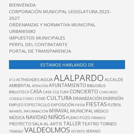
BIENVENIDA
CORPORACIÓN MUNICIPAL LEGISLATURA 2023-
2027
ORDENANZAS Y NORMATIVA MUNICIPAL
URBANISMO
IMPUESTOS MUNICIPALES
PERFIL DEL CONTRATANTE
PORTAL DE TRANSPARENCIA
ESTAMOS HABLANDO DE
ALALPARDO
AGUA
ALCALDE
ACTIVIDADES
012
AYUNTAMIENTO
AMBIENTAL
BIBLIOBUS
ATENCIÓN
CONCIERTO
CASA
BIBLIOTECA
CASA CULTURA
CONCURSO
CULTURA
DINAMIZACIÓN
DIVERSIÓN
COVID
CONSULTORIO
FIESTAS
EXPOSICIÓN
FUTBOL
EMPLEO
ESPECTÁCULO
FIESTA
MIRAVAL
MUNICIPAL
MÉDICO
INFANTIL
INFORMACIÓN
NIÑOS
NAVIDAD
MÚSICA
PLENO
POZO
PREMIOS
TALLER
TEATRO
PROYECTO
SALA AL-ARTIS
TORNEO
VALDEOLMOS
VERANO
TRABAJO
VECINOS