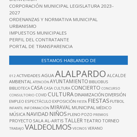
CORPORACIÓN MUNICIPAL LEGISLATURA 2023-
2027
ORDENANZAS Y NORMATIVA MUNICIPAL
URBANISMO
IMPUESTOS MUNICIPALES
PERFIL DEL CONTRATANTE
PORTAL DE TRANSPARENCIA
ESTAMOS HABLANDO DE
ALALPARDO
AGUA
ALCALDE
ACTIVIDADES
012
AYUNTAMIENTO
AMBIENTAL
BIBLIOBUS
ATENCIÓN
CONCIERTO
CASA
BIBLIOTECA
CASA CULTURA
CONCURSO
CULTURA
DINAMIZACIÓN
DIVERSIÓN
COVID
CONSULTORIO
FIESTAS
EXPOSICIÓN
FUTBOL
EMPLEO
ESPECTÁCULO
FIESTA
MIRAVAL
MUNICIPAL
MÉDICO
INFANTIL
INFORMACIÓN
NIÑOS
NAVIDAD
MÚSICA
PLENO
POZO
PREMIOS
TALLER
TEATRO
PROYECTO
SALA AL-ARTIS
TORNEO
VALDEOLMOS
VERANO
TRABAJO
VECINOS