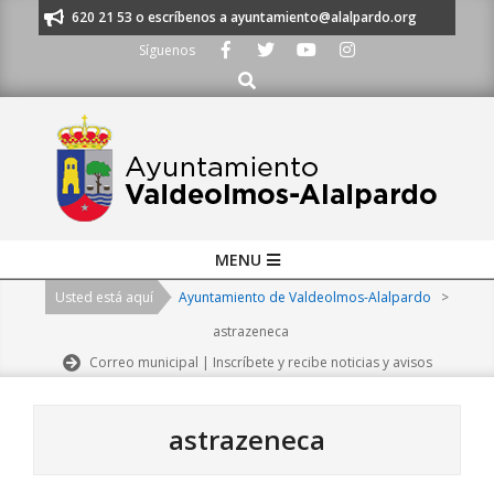
Skip
os al 91 620 21 53 o escríbenos a ayuntamiento@alalpardo.org
TE ESCU
to
Síguenos
content
Buscar
Primary
MENU
Navigation
Usted está aquí
Ayuntamiento de Valdeolmos-Alalpardo
>
Menu
astrazeneca
Correo municipal | Inscríbete y recibe noticias y avisos
astrazeneca