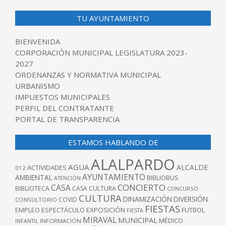
TU AYUNTAMIENTO
BIENVENIDA
CORPORACIÓN MUNICIPAL LEGISLATURA 2023-
2027
ORDENANZAS Y NORMATIVA MUNICIPAL
URBANISMO
IMPUESTOS MUNICIPALES
PERFIL DEL CONTRATANTE
PORTAL DE TRANSPARENCIA
ESTAMOS HABLANDO DE
ALALPARDO
AGUA
ALCALDE
ACTIVIDADES
012
AYUNTAMIENTO
AMBIENTAL
BIBLIOBUS
ATENCIÓN
CONCIERTO
CASA
BIBLIOTECA
CASA CULTURA
CONCURSO
CULTURA
DINAMIZACIÓN
DIVERSIÓN
COVID
CONSULTORIO
FIESTAS
EXPOSICIÓN
FUTBOL
EMPLEO
ESPECTÁCULO
FIESTA
MIRAVAL
MUNICIPAL
MÉDICO
INFANTIL
INFORMACIÓN