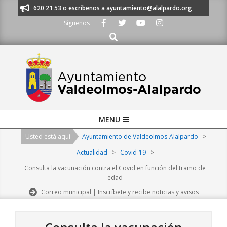
Skip
os al 91 620 21 53 o escríbenos a ayuntamiento@alalpardo.org
TE ESC
to
Síguenos
content
Buscar
Primary
MENU
Navigation
Usted está aquí
Ayuntamiento de Valdeolmos-Alalpardo
>
Menu
Actualidad
>
Covid-19
>
Consulta la vacunación contra el Covid en función del tramo de
edad
Correo municipal | Inscríbete y recibe noticias y avisos