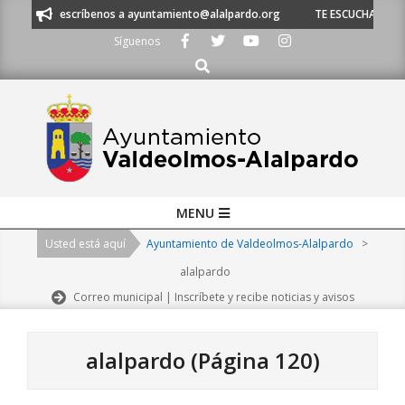
Skip
 o escríbenos a ayuntamiento@alalpardo.org
TE ESCUCHAMOS - Llámanos 
to
Síguenos
content
Buscar
Primary
MENU
Navigation
Usted está aquí
Ayuntamiento de Valdeolmos-Alalpardo
>
Menu
alalpardo
Correo municipal | Inscríbete y recibe noticias y avisos
alalpardo
(Página 120)