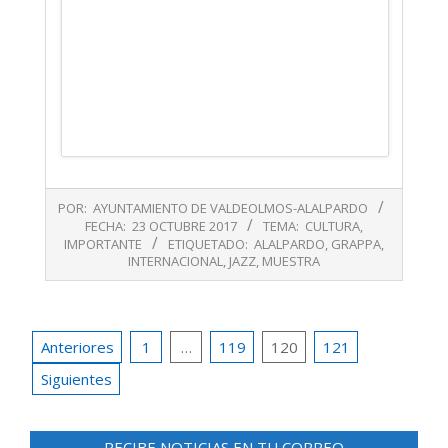
2017-
POR:
AYUNTAMIENTO DE VALDEOLMOS-ALALPARDO
10-
FECHA:
23 OCTUBRE 2017
TEMA:
CULTURA
,
23
IMPORTANTE
ETIQUETADO:
ALALPARDO
,
GRAPPA
,
INTERNACIONAL
,
JAZZ
,
MUESTRA
Paginación
Anteriores
1
…
119
120
121
de
Siguientes
entradas
RECIBE NOTICIAS EN TU CORREO