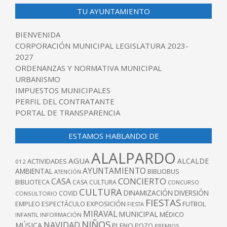
TU AYUNTAMIENTO
BIENVENIDA
CORPORACIÓN MUNICIPAL LEGISLATURA 2023-
2027
ORDENANZAS Y NORMATIVA MUNICIPAL
URBANISMO
IMPUESTOS MUNICIPALES
PERFIL DEL CONTRATANTE
PORTAL DE TRANSPARENCIA
ESTAMOS HABLANDO DE
ALALPARDO
AGUA
ALCALDE
ACTIVIDADES
012
AYUNTAMIENTO
AMBIENTAL
BIBLIOBUS
ATENCIÓN
CONCIERTO
CASA
BIBLIOTECA
CASA CULTURA
CONCURSO
CULTURA
DINAMIZACIÓN
DIVERSIÓN
COVID
CONSULTORIO
FIESTAS
EXPOSICIÓN
FUTBOL
EMPLEO
ESPECTÁCULO
FIESTA
MIRAVAL
MUNICIPAL
MÉDICO
INFANTIL
INFORMACIÓN
NIÑOS
NAVIDAD
MÚSICA
PLENO
POZO
PREMIOS