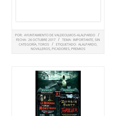
2017-
POR:
AYUNTAMIENTO DE VALDEOLMOS-ALALPARDO
10-
FECHA:
26 OCTUBRE 2017
TEMA:
IMPORTANTE
,
SIN
26
CATEGORÍA
,
TOROS
ETIQUETADO:
ALALPARDO
,
NOVILLEROS
,
PICADORES
,
PREMIOS