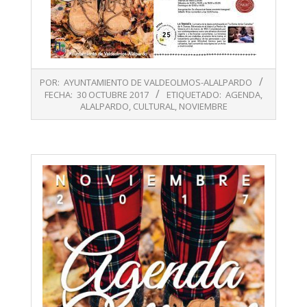
2017-
POR:
AYUNTAMIENTO DE VALDEOLMOS-ALALPARDO
10-
FECHA:
30 OCTUBRE 2017
ETIQUETADO:
AGENDA
,
30
ALALPARDO
,
CULTURAL
,
NOVIEMBRE