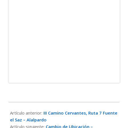
2017-
11-
Artículo anterior:
III Camino Cervantes, Ruta 7 Fuente
28
el Saz – Alalpardo
Artículo siguiente:
Cambio de Ubicación –