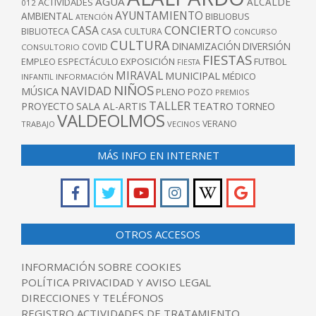
AGUA
ALCALDE
ACTIVIDADES
012
AYUNTAMIENTO
AMBIENTAL
BIBLIOBUS
ATENCIÓN
CONCIERTO
CASA
BIBLIOTECA
CASA CULTURA
CONCURSO
CULTURA
DINAMIZACIÓN
DIVERSIÓN
COVID
CONSULTORIO
FIESTAS
EXPOSICIÓN
FUTBOL
EMPLEO
ESPECTÁCULO
FIESTA
MIRAVAL
MUNICIPAL
MÉDICO
INFANTIL
INFORMACIÓN
NIÑOS
NAVIDAD
MÚSICA
PLENO
POZO
PREMIOS
TALLER
TEATRO
PROYECTO
SALA AL-ARTIS
TORNEO
VALDEOLMOS
VERANO
TRABAJO
VECINOS
MÁS INFO EN INTERNET
OTROS ACCESOS
INFORMACIÓN SOBRE COOKIES
POLÍTICA PRIVACIDAD Y AVISO LEGAL
DIRECCIONES Y TELÉFONOS
REGISTRO ACTIVIDADES DE TRATAMIENTO