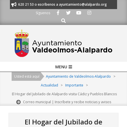
Skip
s al 91 620 21 53 o escríbenos a ayuntamiento@alalpardo.org
TE ESCU
to
Síguenos
content
Buscar
Primary
MENU
Navigation
Usted está aquí
Ayuntamiento de Valdeolmos-Alalpardo
>
Menu
Actualidad
>
Importante
>
El Hogar del Jubilado de Alalpardo visita Cádiz y Pueblos Blancos
Correo municipal | Inscríbete y recibe noticias y avisos
El Hogar del Jubilado de