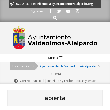
Skip
os al 91 620 21 53 o escríbenos a ayuntamiento@alalpardo.org
TE ESC
to
Síguenos
content
Buscar
Primary
MENU
Navigation
Usted está aquí
Ayuntamiento de Valdeolmos-Alalpardo
>
Menu
abierta
Correo municipal | Inscríbete y recibe noticias y avisos
abierta