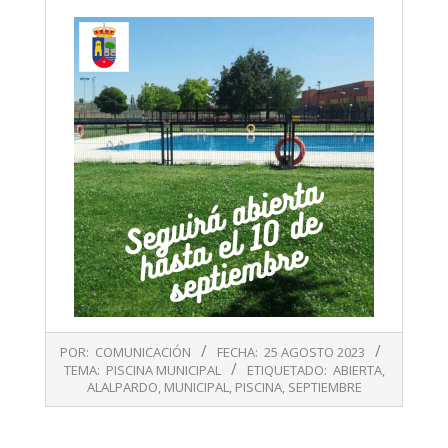
2023-
POR:
COMUNICACIÓN
FECHA:
25 AGOSTO 2023
08-
TEMA:
PISCINA MUNICIPAL
ETIQUETADO:
ABIERTA
,
25
ALALPARDO
,
MUNICIPAL
,
PISCINA
,
SEPTIEMBRE