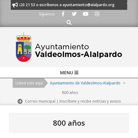
Skip
 al 91 620 21 53 o escríbenos a ayuntamiento@alalpardo.org
TE ESCUC
to
Síguenos
content
Buscar
Primary
MENU
Navigation
Usted está aquí
Ayuntamiento de Valdeolmos-Alalpardo
>
Menu
800 años
Correo municipal | Inscríbete y recibe noticias y avisos
800 años