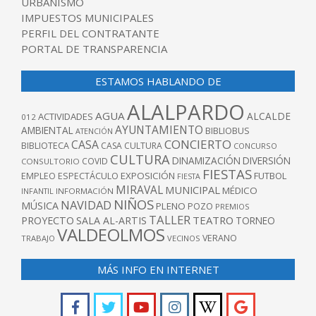
URBANISMO
IMPUESTOS MUNICIPALES
PERFIL DEL CONTRATANTE
PORTAL DE TRANSPARENCIA
ESTAMOS HABLANDO DE
ALALPARDO
AGUA
ALCALDE
ACTIVIDADES
012
AYUNTAMIENTO
AMBIENTAL
BIBLIOBUS
ATENCIÓN
CONCIERTO
CASA
BIBLIOTECA
CASA CULTURA
CONCURSO
CULTURA
DINAMIZACIÓN
DIVERSIÓN
COVID
CONSULTORIO
FIESTAS
EXPOSICIÓN
FUTBOL
EMPLEO
ESPECTÁCULO
FIESTA
MIRAVAL
MUNICIPAL
MÉDICO
INFANTIL
INFORMACIÓN
NIÑOS
NAVIDAD
MÚSICA
PLENO
POZO
PREMIOS
TALLER
TEATRO
PROYECTO
SALA AL-ARTIS
TORNEO
VALDEOLMOS
VERANO
TRABAJO
VECINOS
MÁS INFO EN INTERNET