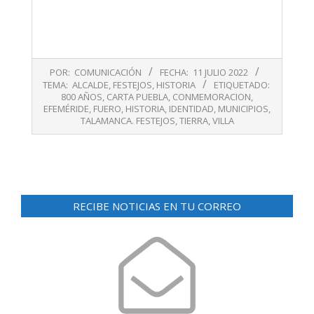
2022-
POR:
COMUNICACIÓN
FECHA:
11 JULIO 2022
07-
TEMA:
ALCALDE
,
FESTEJOS
,
HISTORIA
ETIQUETADO:
11
800 AÑOS
,
CARTA PUEBLA
,
CONMEMORACION
,
EFEMÉRIDE
,
FUERO
,
HISTORIA
,
IDENTIDAD
,
MUNICIPIOS
,
TALAMANCA. FESTEJOS
,
TIERRA
,
VILLA
RECIBE NOTICIAS EN TU CORREO