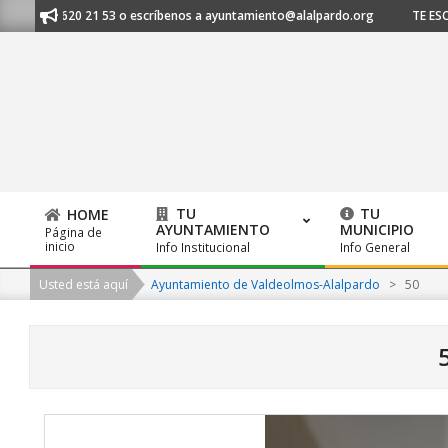
Skip
91 620 21 53 o escríbenos a ayuntamiento@alalpardo.org
TE ESCUCHAMOS
to
content
TU
TU
HOME
AYUNTAMIENTO
MUNICIPIO
Página de
Primary
inicio
Info Institucional
Info General
Navigation
Usted está aquí
Ayuntamiento de Valdeolmos-Alalpardo
>
50
Menu