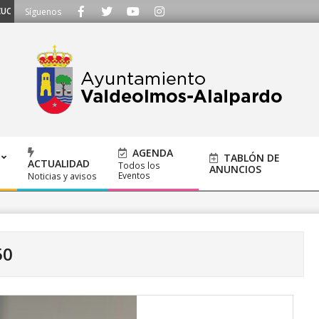
 - Llámanos al 91 620 21 53 o escríbenos a ayuntamiento@alalpardo.org
Síguenos
AGENDA
TABLÓN DE
ACTUALIDAD
Todos los
ANUNCIOS
Eventos
Noticias y avisos
50