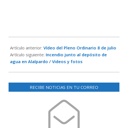
2026-
07-
Artículo anterior:
Vídeo del Pleno Ordinario 8 de julio
09
Artículo siguiente:
Incendio junto al depósito de
agua en Alalpardo / Videos y fotos
RECIBE NOTICIAS EN TU CORREO