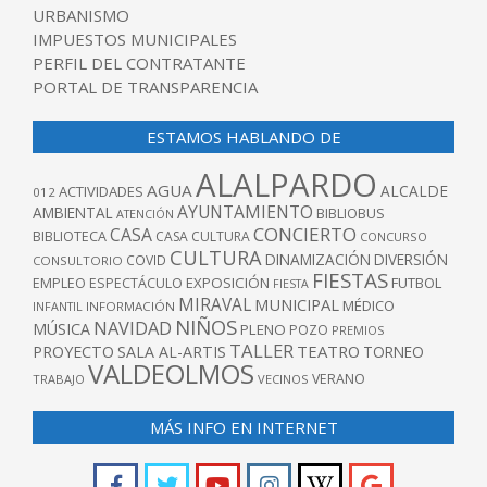
URBANISMO
IMPUESTOS MUNICIPALES
PERFIL DEL CONTRATANTE
PORTAL DE TRANSPARENCIA
ESTAMOS HABLANDO DE
ALALPARDO
AGUA
ALCALDE
ACTIVIDADES
012
AYUNTAMIENTO
AMBIENTAL
BIBLIOBUS
ATENCIÓN
CONCIERTO
CASA
BIBLIOTECA
CASA CULTURA
CONCURSO
CULTURA
DINAMIZACIÓN
DIVERSIÓN
COVID
CONSULTORIO
FIESTAS
EXPOSICIÓN
FUTBOL
EMPLEO
ESPECTÁCULO
FIESTA
MIRAVAL
MUNICIPAL
MÉDICO
INFANTIL
INFORMACIÓN
NIÑOS
NAVIDAD
MÚSICA
PLENO
POZO
PREMIOS
TALLER
TEATRO
PROYECTO
SALA AL-ARTIS
TORNEO
VALDEOLMOS
VERANO
TRABAJO
VECINOS
MÁS INFO EN INTERNET