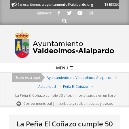
Skip
53 o escríbenos a ayuntamiento@alalpardo.org
TE ESCUCHAMOS - Lláman
to
Síguenos
content
Buscar
Primary
MENU
Navigation
Usted está aquí
Ayuntamiento de Valdeolmos-Alalpardo
>
Menu
Actualidad
>
Peña El Coñazo
>
La Peña El Coñazo cumple 50 años inmortalizados en un libro
Correo municipal | Inscríbete y recibe noticias y avisos
La Peña El Coñazo cumple 50