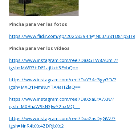
Pincha para ver las fotos
https://www.flickr.com/gp/202583944@N03/B81B81pSH9
Pincha para ver los vídeos
https://www.instagram.com/reel/DaaGTW8AUm-/?
igsh=MWR3bDF1ajUxb3FnbQ==
https://www.instagram.com/reel/DaY34rGgyGO/?
igsh=MXQ1MmNuYTA4aHZlaQ==
https://www.instagram.com/reel/DaXxaErA7XN/?
igsh=MXBhaW9kN3JwY25xMQ==
https://www.instagram.com/reel/Daa2asDgGVZ/?
igsh=NnR4bXc4ZDRjbXc2