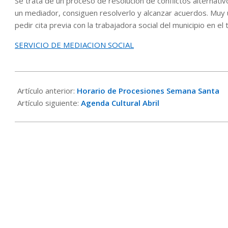
Se trata de un proceso de resolución de conflictos alternativo
un mediador, consiguen resolverlo y alcanzar acuerdos. Muy ú
pedir cita previa con la trabajadora social del municipio en e
SERVICIO DE MEDIACION SOCIAL
2017-
03-
Artículo anterior:
Horario de Procesiones Semana Santa
27
Artículo siguiente:
Agenda Cultural Abril