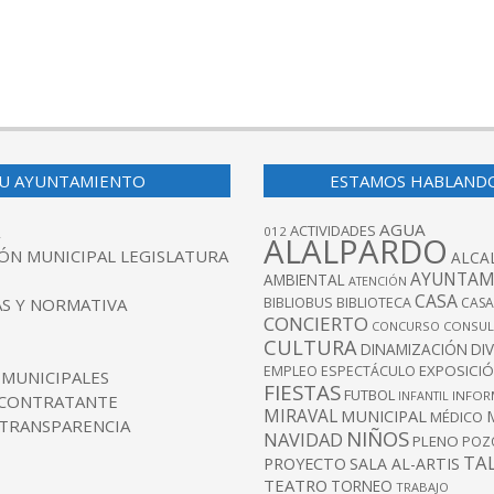
U AYUNTAMIENTO
ESTAMOS HABLAND
AGUA
ACTIVIDADES
012
ALALPARDO
ÓN MUNICIPAL LEGISLATURA
ALCA
AYUNTAM
AMBIENTAL
ATENCIÓN
CASA
BIBLIOBUS
S Y NORMATIVA
BIBLIOTECA
CASA
CONCIERTO
CONCURSO
CONSUL
CULTURA
DINAMIZACIÓN
DI
EXPOSICI
EMPLEO
ESPECTÁCULO
 MUNICIPALES
FIESTAS
FUTBOL
INFANTIL
INFOR
 CONTRATANTE
MIRAVAL
MUNICIPAL
MÉDICO
 TRANSPARENCIA
NIÑOS
NAVIDAD
PLENO
POZ
TA
PROYECTO
SALA AL-ARTIS
TEATRO
TORNEO
TRABAJO