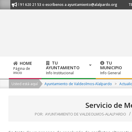
Skip
anos al 91 620 21 53 o escríbenos a ayuntamiento@alalpardo.org
TE E
to
content
TU
TU
HOME
AYUNTAMIENTO
MUNICIPIO
Página de
Primary
inicio
Info Institucional
Info General
Navigation
Usted está aquí
Ayuntamiento de Valdeolmos-Alalpardo
>
Actuali
Menu
Servicio de M
POR:
AYUNTAMIENTO DE VALDEOLMOS-ALALPARDO