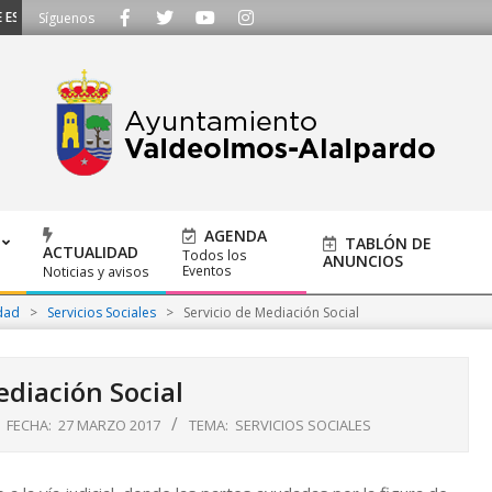
SCUCHAMOS - Llámanos al 91 620 21 53 o escríbenos a ayuntamiento@alalpar
Síguenos
AGENDA
TABLÓN DE
ACTUALIDAD
Todos los
ANUNCIOS
Eventos
Noticias y avisos
dad
>
Servicios Sociales
>
Servicio de Mediación Social
ediación Social
FECHA:
27 MARZO 2017
TEMA:
SERVICIOS SOCIALES