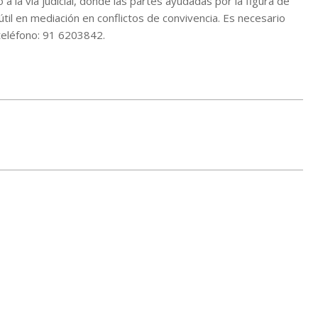
 a la vía judicial, donde las partes ayudadas por la figura de
til en mediación en conflictos de convivencia. Es necesario
l teléfono: 91 6203842.