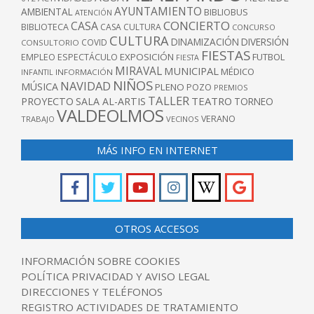
AYUNTAMIENTO
AMBIENTAL
BIBLIOBUS
ATENCIÓN
CONCIERTO
CASA
BIBLIOTECA
CASA CULTURA
CONCURSO
CULTURA
DINAMIZACIÓN
DIVERSIÓN
COVID
CONSULTORIO
FIESTAS
EXPOSICIÓN
FUTBOL
EMPLEO
ESPECTÁCULO
FIESTA
MIRAVAL
MUNICIPAL
MÉDICO
INFANTIL
INFORMACIÓN
NIÑOS
NAVIDAD
MÚSICA
PLENO
POZO
PREMIOS
TALLER
TEATRO
PROYECTO
SALA AL-ARTIS
TORNEO
VALDEOLMOS
VERANO
TRABAJO
VECINOS
MÁS INFO EN INTERNET
OTROS ACCESOS
INFORMACIÓN SOBRE COOKIES
POLÍTICA PRIVACIDAD Y AVISO LEGAL
DIRECCIONES Y TELÉFONOS
REGISTRO ACTIVIDADES DE TRATAMIENTO