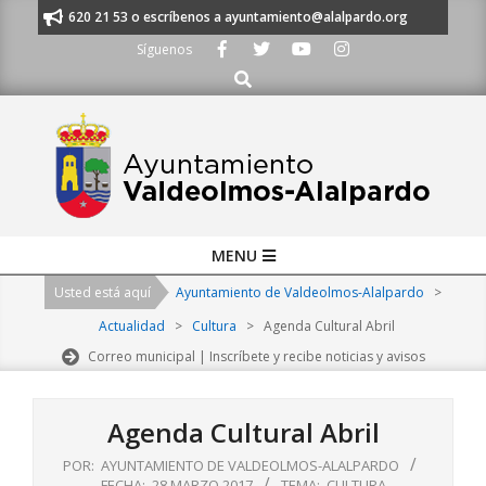
Skip
s al 91 620 21 53 o escríbenos a ayuntamiento@alalpardo.org
TE ESCU
to
Síguenos
content
Buscar
Primary
MENU
Navigation
Usted está aquí
Ayuntamiento de Valdeolmos-Alalpardo
>
Menu
Actualidad
>
Cultura
>
Agenda Cultural Abril
Correo municipal | Inscríbete y recibe noticias y avisos
Agenda Cultural Abril
POR:
AYUNTAMIENTO DE VALDEOLMOS-ALALPARDO
FECHA:
28 MARZO 2017
TEMA:
CULTURA